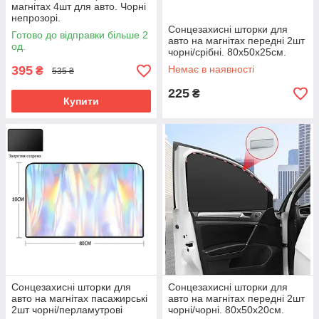
магнітах 4шт для авто. Чорні
непрозорі.
Сонцезахисні шторки для
Готово до відправки більше 2
авто на магнітах передні 2шт
од.
чорні/срібні. 80х50х25см.
395
Немає в наявності
₴
535 ₴
225
₴
Купити
Сонцезахисні шторки для
Сонцезахисні шторки для
авто на магнітах пасажирські
авто на магнітах передні 2шт
2шт чорні/перламутрові
чорні/чорні. 80х50х20см.