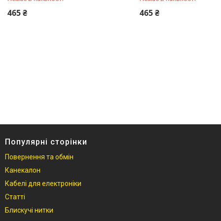
+380 (99) 251-91-55
+380 (99) 251-91-55
465 ₴
465 ₴
Популярні сторінки
Повернення та обмін
Канекалон
Кабелі для електроніки
Статті
Блискучі нитки