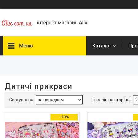
інтернет магазин Alix
Меню
Каталог
Про
Фільтри
Ціна
Дитячі прикраси
Наявність
В наявності
2
Колір
–13%
Блакитний
1
Бузковий
1