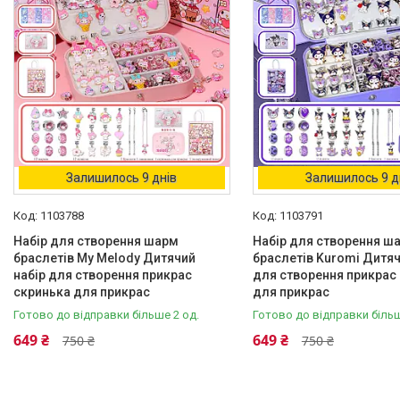
Бірюзовий
1
Рожевий
3
Синій
1
Ще 1
Залишилось 9 днів
Залишилось 9 д
Каталог
1103788
1103791
Набір для створення шарм
Набір для створення ш
браслетів My Melody Дитячий
браслетів Kuromi Дитяч
набір для створення прикрас
для створення прикрас
скринька для прикрас
для прикрас
Готово до відправки більше 2 од.
Готово до відправки більш
649 ₴
649 ₴
750 ₴
750 ₴