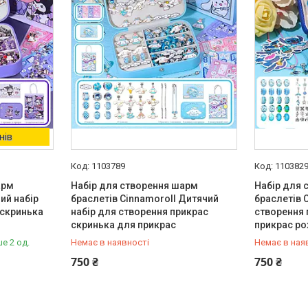
нів
1103789
110382
арм
Набір для створення шарм
Набір для 
ий набір
браслетів Cinnamoroll Дитячий
браслетів 
 скринька
набір для створення прикрас
створення 
скринька для прикрас
прикрас р
е 2 од.
Немає в наявності
Немає в ная
+380 (99) 251-91-55
+380 (99) 
750 ₴
750 ₴