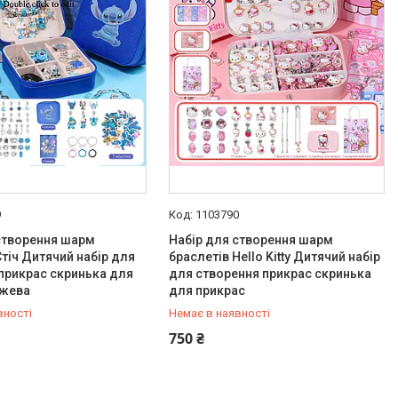
9
1103790
створення шарм
Набір для створення шарм
Стіч Дитячий набір для
браслетів Hello Kitty Дитячий набір
прикрас скринька для
для створення прикрас скринька
ожева
для прикрас
вності
Немає в наявності
251-91-55
+380 (99) 251-91-55
750 ₴