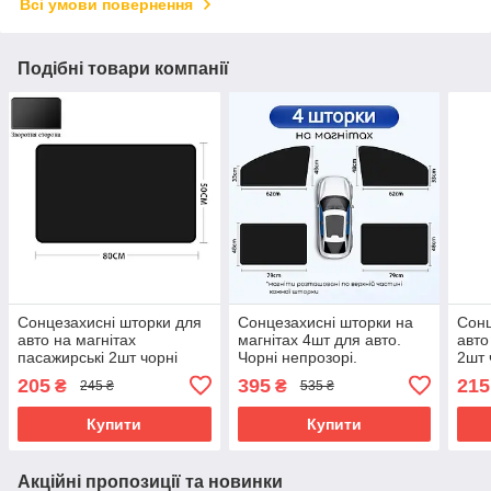
Всі умови повернення
Подібні товари компанії
Сонцезахисні шторки для
Сонцезахисні шторки на
Сонц
авто на магнітах
магнітах 4шт для авто.
авто
пасажирські 2шт чорні
Чорні непрозорі.
2шт 
прямокутні
70х
205
395
215
₴
₴
245 ₴
535 ₴
Купити
Купити
Акційні пропозиції та новинки