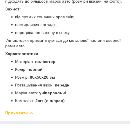
підходять до більшості марок авто (розміри вказані на фото).
Захист:
від прямих сонячних променів;
настирливих поглядів;
перегрівання салону в спеку.
Автошторки примагнічуються до металевої частини дверної
рами авто.
Характеристики:
Матеріал:
поліестер
Колір:
чорний
Розмір:
80х50х20 см
Розташування вікон:
передні
Марка авто:
універсальні
Комплект:
2шт (лів/прав)
Приховати