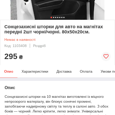
Сонцезахисні шторки для авто на магнітах
передні 2шт чорні/чорні. 80х50х20см.
Немає в наявності
Код: 1103408
Роздріб
295
₴
Опис
Характеристики
Доставка
Оплата
Умови п
Опис
Сонцезахисні шторки на 10 магнітах виготовлені із міцного
непрозорого матеріалу, він блокує сонячні промені,
запобігаючи надмірному світлу та теплу в салоні авто. З обох
боків — чорний. Легко кріпити, легко знімати. Універсальні