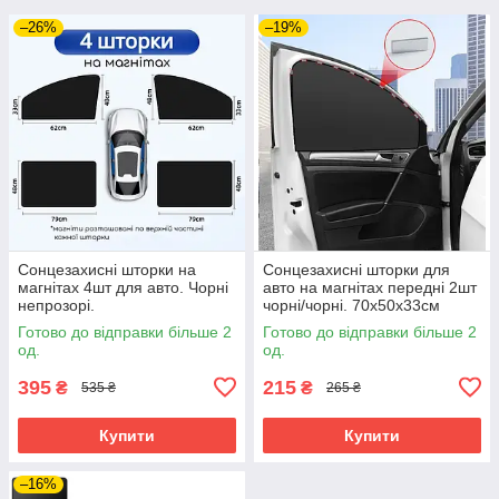
–26%
–19%
Сонцезахисні шторки на
Сонцезахисні шторки для
магнітах 4шт для авто. Чорні
авто на магнітах передні 2шт
непрозорі.
чорні/чорні. 70х50х33см
Готово до відправки більше 2
Готово до відправки більше 2
од.
од.
395
215
₴
₴
535 ₴
265 ₴
Купити
Купити
–16%