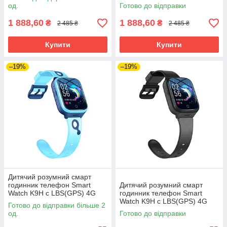
LTE Блакитний
од.
Готово до відправки
1 888,60
1 888,60
₴
₴
2 485 ₴
2 485 ₴
Купити
Купити
–19%
–19%
Дитячий розумний смарт
годинник телефон Smart
Дитячий розумний смарт
Watch K9H с LBS(GPS) 4G
годинник телефон Smart
LTE Блакитний
Watch K9H с LBS(GPS) 4G
Готово до відправки більше 2
LTE Чорний
од.
Готово до відправки