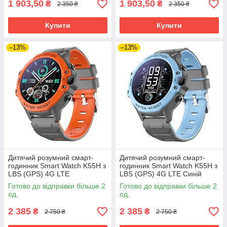
1 903,50
1 903,50
₴
₴
2 350 ₴
2 350 ₴
Купити
Купити
–13%
–13%
Дитячий розумний смарт-
Дитячий розумний смарт-
годинник Smart Watch K55H з
годинник Smart Watch K55H з
LBS (GPS) 4G LTE
LBS (GPS) 4G LTE Синій
Жовтогарячий
Готово до відправки більше 2
Готово до відправки більше 2
од.
од.
2 385
2 385
₴
₴
2 750 ₴
2 750 ₴