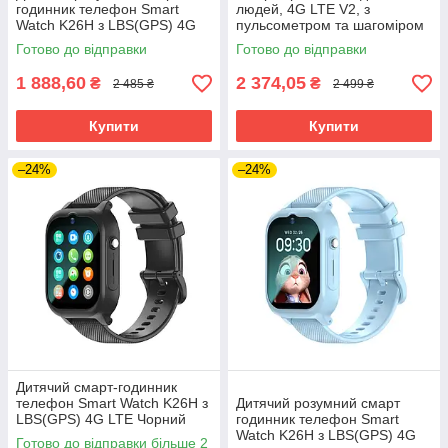
годинник телефон Smart
людей, 4G LTE V2, з
Watch K26H з LBS(GPS) 4G
пульсометром та шагоміром
LTE
Готово до відправки
Готово до відправки
1 888,60
2 374,05
₴
₴
2 485 ₴
2 499 ₴
Купити
Купити
–24%
–24%
Дитячий смарт-годинник
телефон Smart Watch K26H з
Дитячий розумний смарт
LBS(GPS) 4G LTE Чорний
годинник телефон Smart
Watch K26H з LBS(GPS) 4G
Готово до відправки більше 2