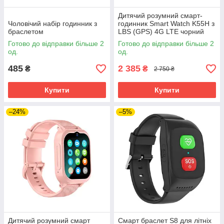
Дитячий розумний смарт-
Чоловічий набір годинник з
годинник Smart Watch K55H з
браслетом
LBS (GPS) 4G LTE чорний
Готово до відправки більше 2
Готово до відправки більше 2
од.
од.
485
2 385
₴
₴
2 750 ₴
Купити
Купити
–24%
–5%
Дитячий розумний смарт
Смарт браслет S8 для літніх