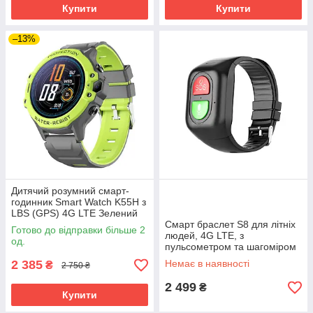
Купити
Купити
–13%
Дитячий розумний смарт-
годинник Smart Watch K55H з
LBS (GPS) 4G LTE Зелений
Смарт браслет S8 для літніх
Готово до відправки більше 2
людей, 4G LTE, з
од.
пульсометром та шагоміром
2 385
Немає в наявності
₴
2 750 ₴
2 499
₴
Купити