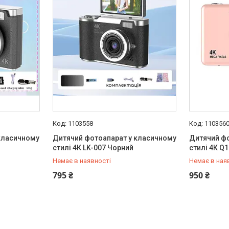
1103558
110356
класичному
Дитячий фотоапарат у класичному
Дитячий ф
стилі 4К LK-007 Чорний
стилі 4К Q
Немає в наявності
Немає в ная
+380 (99) 251-91-55
+380 (99) 
795 ₴
950 ₴