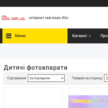
інтернет магазин Alix
Меню
Каталог
Про
Фільтри
Ціна
Дитячі фотоапарати
Колір
Рожевий
1
Сірий
1
Чорний
2