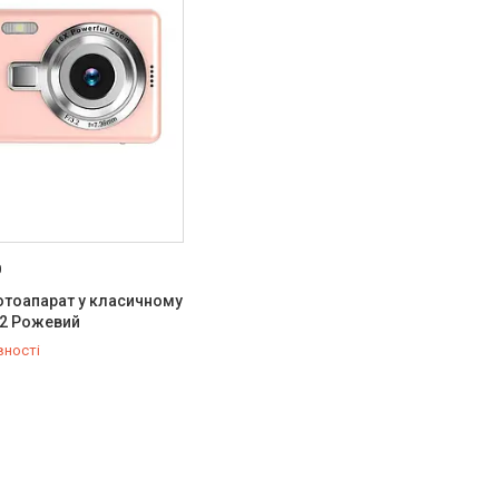
0
отоапарат у класичному
12 Рожевий
вності
251-91-55