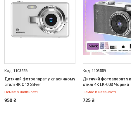
Каталог
1103556
1103559
Дитячий фотоапарат у класичному
Дитячий фотоапарат у 
стилі 4К Q12 Silver
стилі 4К LK-003 Чорний
Немає в наявності
Немає в наявності
+380 (99) 251-91-55
+380 (99) 251-91-55
950 ₴
725 ₴