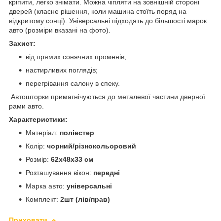
кріпити, легко знімати. Можна чіпляти на зовнішній стороні
дверей (класне рішення, коли машина стоїть поряд на
відкритому сонці). Універсальні підходять до більшості марок
авто (розміри вказані на фото).
Захист:
від прямих сонячних променів;
настирливих поглядів;
перегрівання салону в спеку.
Автошторки примагнічуються до металевої частини дверної
рами авто.
Характеристики:
Матеріал:
поліестер
Колір:
чорний/різнокольоровий
Розмір:
62х48х33 см
Розташування вікон:
передні
Марка авто:
універсальні
Комплект:
2шт (лів/прав)
Приховати