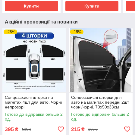
Купити
Купити
Акційні пропозиції та новинки
–26%
–19%
Сонцезахисні шторки на
Сонцезахисні шторки для
магнітах 4шт для авто. Чорні
авто на магнітах передні 2шт
непрозорі.
чорні/чорні. 70х50х33см
Готово до відправки більше 2
Готово до відправки більше 2
од.
од.
395
215
₴
₴
535 ₴
265 ₴