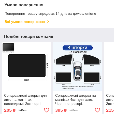
Умови повернення
Повернення товару впродовж 14 днів за домовленістю
Всі умови повернення
Подібні товари компанії
Сонцезахисні шторки для
Сонцезахисні шторки на
Сонц
авто на магнітах
магнітах 4шт для авто.
авто
пасажирські 2шт чорні
Чорні непрозорі.
2шт 
прямокутні
70х
205
395
215
₴
₴
245 ₴
535 ₴