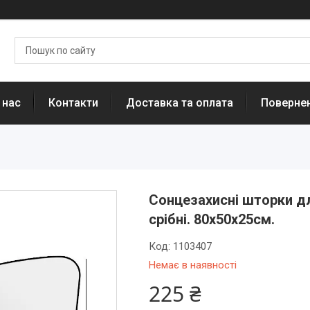
 нас
Контакти
Доставка та оплата
Повернен
Сонцезахисні шторки дл
срібні. 80х50х25см.
Код:
1103407
Немає в наявності
225 ₴