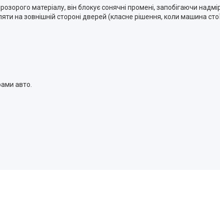
розорого матеріалу, він блокує сонячні промені, запобігаючи надмірн
пляти на зовнішній стороні дверей (класне рішення, коли машина сто
ами авто.