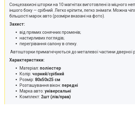
Сонцезахисні шторки на 10 магнітах виготовлені із міцного неп
іншого боку — срібний. Легко кріпити, легко знімати. Можна чі
більшості марок авто (розміри вказані на фото).
Захист:
від прямих сонячних променів;
настирливих поглядів;
перегрівання салону в спеку.
Автошторки примагнічуються до металевої частини дверної р
Характеристики:
Матеріал:
поліестер
Колір:
чорний/срібний
Розмір:
80х50х25 см
Розташування вікон:
передні
Марка авто:
універсальні
Комплект:
2шт (лів/прав)