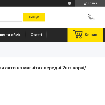
Кошик
ня та обмін
Статті
Кошик
я авто на магнітах передні 2шт чорні/