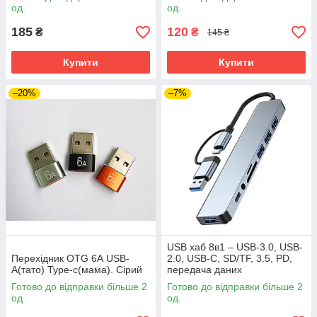
од.
од.
185
120
₴
₴
145 ₴
Купити
Купити
–20%
–7%
USB хаб 8в1 – USB-3.0, USB-
Перехідник OTG 6А USB-
2.0, USB-C, SD/TF, 3.5, PD,
A(тато) Type-c(мама). Сірий
передача даних
Готово до відправки більше 2
Готово до відправки більше 2
од.
од.