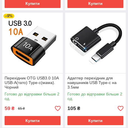
Купити
Купити
–9%
Перехідник OTG USB3.0 10А
Адаптер перехідник для
USB-A(тато) Type-c(мама).
навушників USB Type-c на
Чорний
3.5мм
Готово до відправки більше 2
Готово до відправки більше 2
од.
од.
59
105
₴
₴
65 ₴
Купити
Купити