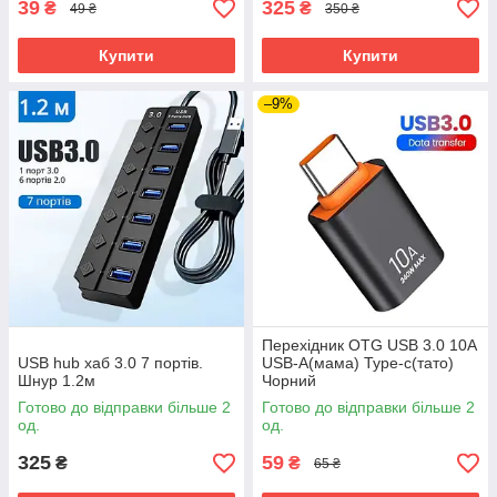
39
325
₴
₴
49 ₴
350 ₴
Купити
Купити
–9%
Перехідник OTG USB 3.0 10A
USB hub хаб 3.0 7 портів.
USB-A(мама) Type-c(тато)
Шнур 1.2м
Чорний
Готово до відправки більше 2
Готово до відправки більше 2
од.
од.
325
59
₴
₴
65 ₴