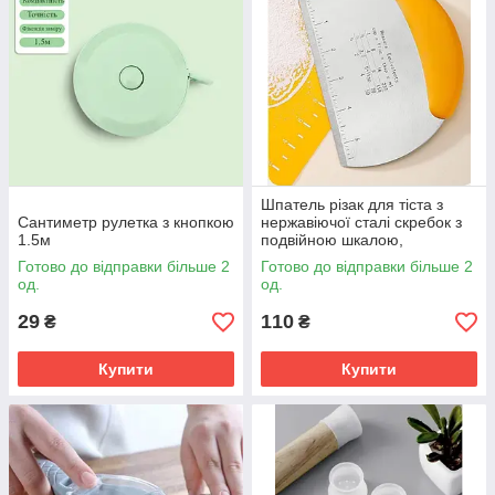
Шпатель різак для тіста з
Сантиметр рулетка з кнопкою
нержавіючої сталі скребок з
1.5м
подвійною шкалою,
неслизька ручка, інструмент
Готово до відправки більше 2
Готово до відправки більше 2
для тіста помаранчевий
од.
од.
29
110
₴
₴
Купити
Купити