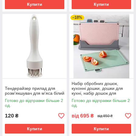
Купити
Купити
–18%
Набір обробних дошок,
Тендерайзер прилад для
кухонні дошки, дошки для
розм'якшувач для м'яса білий
кухні, набір дошок для
нарізки, пластикові дошки
Готово до відправки більше 2
Готово до відправки більше 2
для кухні
од.
од.
120
695
₴
від
₴
від 850 ₴
Купити
Купити