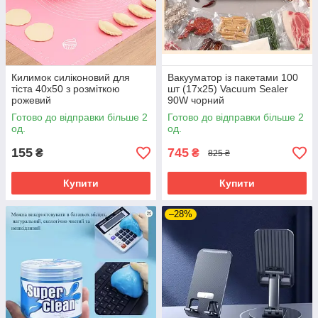
Килимок силіконовий для
Вакууматор із пакетами 100
тіста 40х50 з розміткою
шт (17х25) Vacuum Sealer
рожевий
90W чорний
Готово до відправки більше 2
Готово до відправки більше 2
од.
од.
155
745
₴
₴
825 ₴
Купити
Купити
–28%