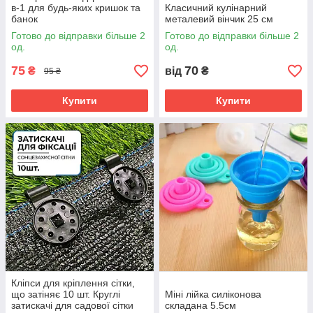
в-1 для будь-яких кришок та
Класичний кулінарний
банок
металевий вінчик 25 см
Готово до відправки більше 2
Готово до відправки більше 2
од.
од.
75
70
₴
від
₴
95 ₴
Купити
Купити
Кліпси для кріплення сітки,
що затіняє 10 шт. Круглі
Міні лійка силіконова
затискачі для садової сітки
складана 5.5см