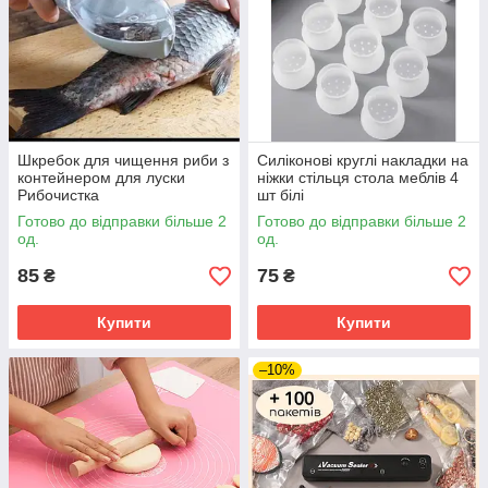
Шкребок для чищення риби з
Силіконові круглі накладки на
контейнером для луски
ніжки стільця стола меблів 4
Рибочистка
шт білі
Готово до відправки більше 2
Готово до відправки більше 2
од.
од.
85
75
₴
₴
Купити
Купити
–10%