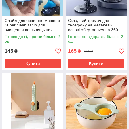
Слайм для чищення машини
Складний тримач для
Super clean засіб для
телефону на металевій
очищення вентиляційних
основі обертається на 360
отворів авто, клавіатури,
градусів настільна підставка
Готово до відправки більше 2
Готово до відправки більше 2
ноутбуків 200гр
чорна
од.
од.
145
165
₴
₴
230 ₴
Купити
Купити