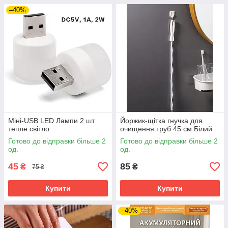
–40%
Міні-USB LED Лампи 2 шт
Йоржик-щітка гнучка для
тепле світло
очищення труб 45 см Білий
Готово до відправки більше 2
Готово до відправки більше 2
од.
од.
45
85
₴
₴
75 ₴
Купити
Купити
–40%