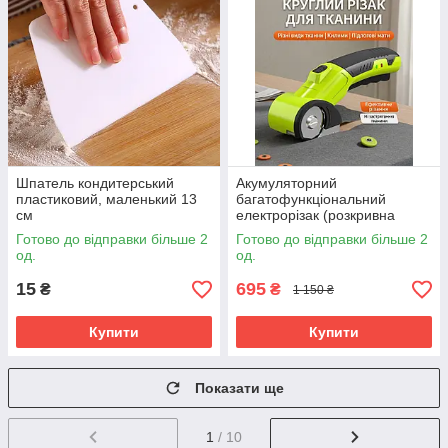
Шпатель кондитерський
Акумуляторний
пластиковий, маленький 13
багатофункціональний
см
електрорізак (розкривна
машина) різак для тканини
Готово до відправки більше 2
Готово до відправки більше 2
килимину гофрокартону
од.
од.
пластику шкіри.Зелений
15
695
₴
₴
1 150 ₴
Купити
Купити
Показати ще
1
/ 10