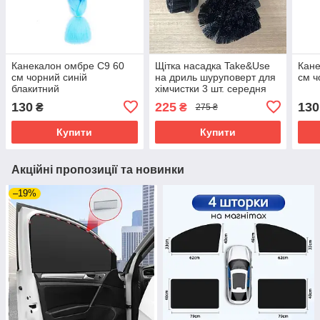
Канекалон омбре C9 60
Щітка насадка Take&Use
Кане
см чорний синій
на дриль шуруповерт для
см ч
блакитний
хімчистки 3 шт. середня
жорсткість чорна
130
225
130
₴
₴
275 ₴
Купити
Купити
Акційні пропозиції та новинки
–19%