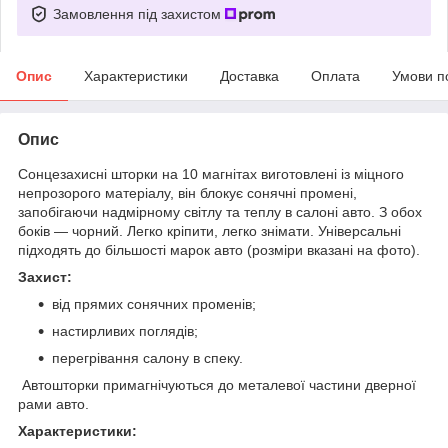
Замовлення під захистом
Опис
Характеристики
Доставка
Оплата
Умови п
Опис
Сонцезахисні шторки на 10 магнітах виготовлені із міцного
непрозорого матеріалу, він блокує сонячні промені,
запобігаючи надмірному світлу та теплу в салоні авто. З обох
боків — чорний. Легко кріпити, легко знімати. Універсальні
підходять до більшості марок авто (розміри вказані на фото).
Захист:
від прямих сонячних променів;
настирливих поглядів;
перегрівання салону в спеку.
Автошторки примагнічуються до металевої частини дверної
рами авто.
Характеристики: