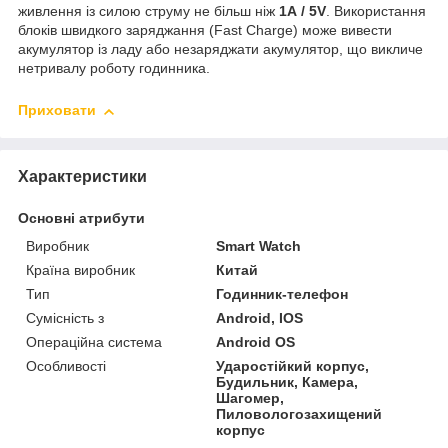
живлення із силою струму не більш ніж
1А / 5V
. Використання
блоків швидкого заряджання (Fast Charge) може вивести
акумулятор із ладу або незаряджати акумулятор, що викличе
нетривалу роботу годинника.
Приховати
Характеристики
Основні атрибути
Виробник
Smart Watch
Країна виробник
Китай
Тип
Годинник-телефон
Сумісність з
Android, IOS
Операційна система
Android OS
Особливості
Ударостійкий корпус,
Будильник, Камера,
Шагомер,
Пиловологозахищений
корпус