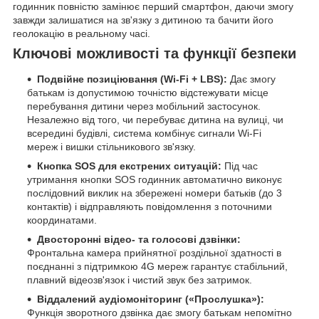
годинник повністю замінює перший смартфон, даючи змогу
завжди залишатися на зв'язку з дитиною та бачити його
геолокацію в реальному часі.
Ключові можливості та функції безпеки
Подвійне позиціювання (Wi-Fi + LBS):
Дає змогу
батькам із допустимою точністю відстежувати місце
перебування дитини через мобільний застосунок.
Незалежно від того, чи перебуває дитина на вулиці, чи
всередині будівлі, система комбінує сигнали Wi-Fi
мереж і вишки стільникового зв'язку.
Кнопка SOS для екстрених ситуацій:
Під час
утримання кнопки SOS годинник автоматично виконує
послідовний виклик на збережені номери батьків (до 3
контактів) і відправляють повідомлення з поточними
координатами.
Двосторонні відео- та голосові дзвінки:
Фронтальна камера прийнятної роздільної здатності в
поєднанні з підтримкою 4G мереж гарантує стабільний,
плавний відеозв'язок і чистий звук без затримок.
Віддалений аудіомоніторинг («Прослушка»):
Функція зворотного дзвінка дає змогу батькам непомітно