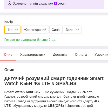
Замовлення під захистом
Колір
Чорний
Жовтогарячий
Синій
Зелений
Готово до відправки більше 2 од.
Опис
Характеристики
Доставка
Оплата
Умови п
Опис
Дитячий розумний смарт-годинник Smart
Watch K55H 4G LTE з GPS/LBS
Smart Watch K55H 4G
— це сучасний і надійний смарт-
ґаджет, розроблений спеціально для безпеки дітей і спокою
батьків. Завдяки підтримці високошвидкісного стандарту
4G
LTE
, вбудованому модулю
LBS(GPS)
і відеокамері, цей