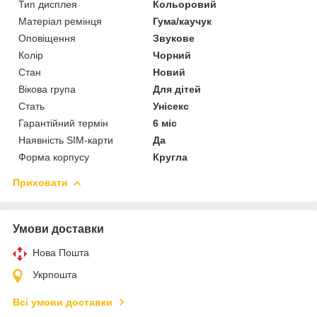
Тип дисплея
Кольоровий
Матеріал ремінця
Гума/каучук
Оповіщення
Звукове
Колір
Чорний
Стан
Новий
Вікова група
Для дітей
Стать
Унісекс
Гарантійний термін
6 міс
Наявність SIM-карти
Да
Форма корпусу
Кругла
Приховати
Умови доставки
Нова Пошта
Укрпошта
Всі умови доставки