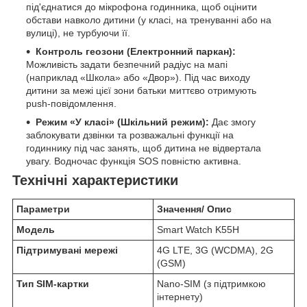
під'єднатися до мікрофона годинника, щоб оцінити
обстави навколо дитини (у класі, на тренуванні або на
вулиці), не турбуючи її.
Контроль геозони (Електронний паркан):
Можливість задати безпечний радіус на мапі
(наприклад «Школа» або «Двор»). Під час виходу
дитини за межі цієї зони батьки миттєво отримують
push-повідомлення.
Режим «У класі» (Шкільний режим):
Дає змогу
заблокувати дзвінки та розважальні функції на
годиннику під час занять, щоб дитина не відвертала
увагу. Водночас функція SOS повністю активна.
Технічні характеристики
Параметри
Значення/ Опис
Модель
Smart Watch K55H
Підтримувані мережі
4G LTE, 3G (WCDMA), 2G
(GSM)
Тип SIM-картки
Nano-SIM (з підтримкою
інтернету)