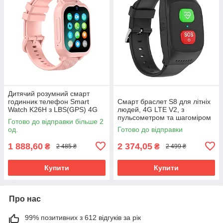
Дитячий розумний смарт
годинник телефон Smart
Смарт браслет S8 для літніх
Watch K26H з LBS(GPS) 4G
людей, 4G LTE V2, з
LTE
пульсометром та шагоміром
Готово до відправки більше 2
од.
Готово до відправки
1 888,60
2 374,05
₴
₴
2 485 ₴
2 499 ₴
Купити
Купити
Про нас
99% позитивних з 612 відгуків за рік