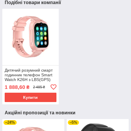
Подібні товари компанії
Дитячий розумний смарт
годинник телефон Smart
Watch K26H з LBS(GPS)
4G LTE
1 888,60
₴
2 485 ₴
Купити
Акційні пропозиції та новинки
–24%
–5%