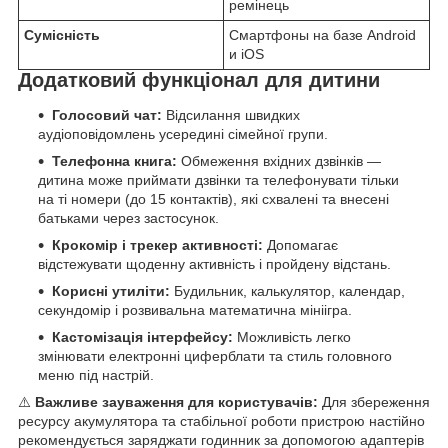
ремінець
Сумісність
Смартфоны на базе Android
и iOS
Додатковий функціонал для дитини
Голосовий чат:
Відсилання швидких
аудіоповідомлень усередині сімейної групи.
Телефонна книга:
Обмеження вхідних дзвінків —
дитина може приймати дзвінки та телефонувати тільки
на ті номери (до 15 контактів), які схвалені та внесені
батьками через застосунок.
Крокомір і трекер активності:
Допомагає
відстежувати щоденну активність і пройдену відстань.
Корисні утиліти:
Будильник, калькулятор, календар,
секундомір і розвивальна математична мініігра.
Кастомізація інтерфейсу:
Можливість легко
змінювати електронні циферблати та стиль головного
меню під настрій.
⚠️
Важливе зауваження для користувачів:
Для збереження
ресурсу акумулятора та стабільної роботи пристрою настійно
рекомендується заряджати годинник за допомогою адаптерів