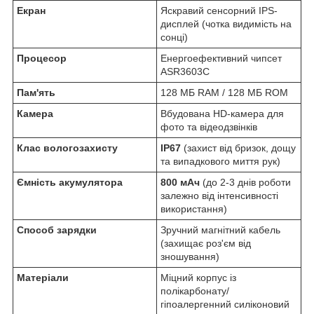
Екран
Яскравий сенсорний IPS-
дисплей (чотка видимість на
сонці)
Процесор
Енергоефективний чипсет
ASR3603C
Пам'ять
128 МБ RAM / 128 МБ ROM
Камера
Вбудована HD-камера для
фото та відеодзвінків
Клас вологозахисту
IP67
(захист від бризок, дощу
та випадкового миття рук)
Ємність акумулятора
800 мАч
(до 2-3 днів роботи
залежно від інтенсивності
використання)
Способ зарядки
Зручний магнітний кабель
(захищає роз'єм від
зношування)
Матеріали
Міцний корпус із
полікарбонату/
гіпоалергенний силіконовий