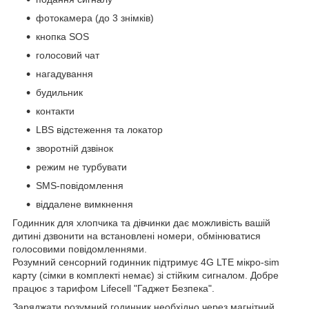
фотокамера (до 3 знімків)
кнопка SOS
голосовий чат
нагадування
будильник
контакти
LBS відстеження та локатор
зворотній дзвінок
режим не турбувати
SMS-повідомлення
віддалене вимкнення
Годинник для хлопчика та дівчинки дає можливість вашій
дитині дзвонити на встановлені номери, обмінюватися
голосовими повідомленнями.
Розумний сенсорний годинник підтримує 4G LTE мікро-sim
карту (сімки в комплекті немає) зі стійким сигналом. Добре
працює з тарифом Lifecell "Гаджет Безпека".
Заряджати розумний годинник необхідно через магнітний