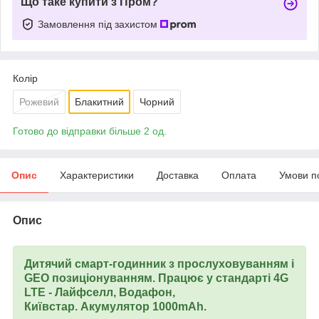
Що таке купити з Пром?
Замовлення під захистом
Колір
Рожевий
Блакитний
Чорний
Готово до відправки більше 2 од.
Опис
Характеристики
Доставка
Оплата
Умови п
Опис
Дитячий смарт-годинник з прослуховуванням і
GEO позиціонуванням. Працює у стандарті 4G
LTE - Лайфселл, Водафон,
Київстар. Акумулятор 1000mAh.