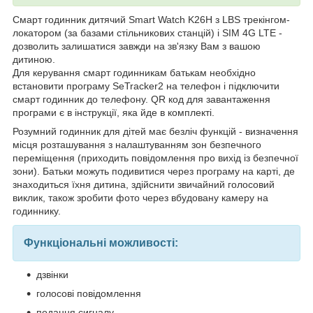
Смарт годинник дитячий Smart Watch K26H з LBS трекінгом-
локатором (за базами стільникових станцій) і SIM 4G LTE -
дозволить залишатися завжди на зв'язку Вам з вашою
дитиною.
Для керування смарт годинникам батькам необхідно
встановити програму SeTracker2 на телефон і підключити
смарт годинник до телефону. QR код для завантаження
програми є в інструкції, яка йде в комплекті.
Розумний годинник для дітей має безліч функцій - визначення
місця розташування з налаштуванням зон безпечного
переміщення (приходить повідомлення про вихід із безпечної
зони). Батьки можуть подивитися через програму на карті, де
знаходиться їхня дитина, здійснити звичайний голосовий
виклик, також зробити фото через вбудовану камеру на
годиннику.
Функціональні можливості:
дзвінки
голосові повідомлення
подання сигналу