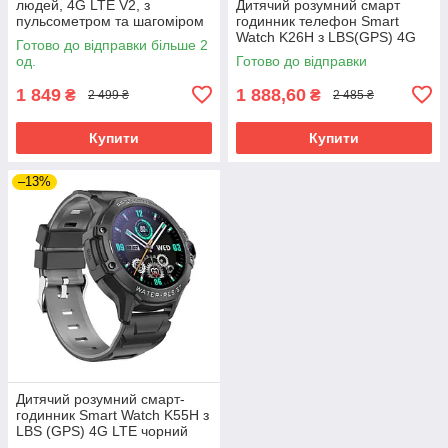
людей, 4G LTE V2, з
Дитячий розумний смарт
пульсометром та шагоміром
годинник телефон Smart
Watch K26H з LBS(GPS) 4G
Готово до відправки більше 2
LTE
од.
Готово до відправки
1 849
1 888,60
₴
₴
2 499 ₴
2 485 ₴
Купити
Купити
–13%
Дитячий розумний смарт-
годинник Smart Watch K55H з
LBS (GPS) 4G LTE чорний