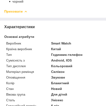
чорний
Приховати
Характеристики
Основні атрибути
Виробник
Smart Watch
Країна виробник
Китай
Тип
Годинник-телефон
Сумісність з
Android, IOS
Тип дисплея
Кольоровий
Матеріал ремінця
Силікон
Оповіщення
Звукове
Колір
Блакитний
Стан
Новий
Вікова група
Для дітей
Стать
Унісекс
Гарантійний термін
6 міс