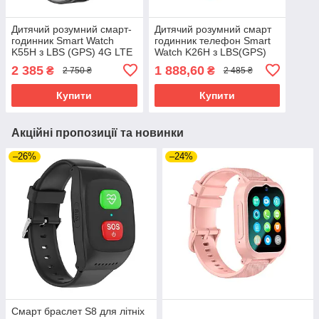
Дитячий розумний смарт-
Дитячий розумний смарт
годинник Smart Watch
годинник телефон Smart
K55H з LBS (GPS) 4G LTE
Watch K26H з LBS(GPS)
чорний
4G LTE
2 385
1 888,60
₴
₴
2 750 ₴
2 485 ₴
Купити
Купити
Акційні пропозиції та новинки
–26%
–24%
Смарт браслет S8 для літніх