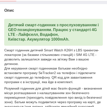
Опис
Дитячий смарт-годинник з прослуховуванням і
GEO позиціонуванням. Працює у стандарті 4G
LTE - Лайфселл, Водафон,
Київстар. Акумулятор 1000mAh.
Смарт годинник дитячий Smart Watch K26H з LBS трекінгом-
локатором (за базами стільникових станцій) і SIM 4G LTE -
дозволить залишатися завжди на зв'язку Вам з вашою
дитиною.
Для керування смарт годинникам батькам необхідно
встановити програму SeTracker2 на телефон і підключити
смарт годинник до телефону. QR код для завантаження
програми є в інструкції, яка йде в комплекті.
Розумний годинник для дітей має безліч функцій - визначення
місця розташування з налаштуванням зон безпечного
переміщення (приходить повідомлення про вихід із безпечної
зони). Батьки можуть подивитися через програму на карті, де
знаходиться їхня дитина, здійснити звичайний голосовий