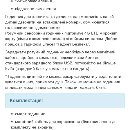
SMS-повідомлення
віддалене вимкнення
Годинник для хлопчика та дівчинки дає можливість вашій
дитині дзвонити на встановлені номери, обмінюватися
голосовими повідомленнями.
Розумний сенсорний годинник підтримує 4G LTE мікро-sim
карту (сімки в комплекті немає) зі стійким сигналом. Добре
працює з тарифом Lifecell "Гаджет Безпека".
Заряджати розумний годинник необхідно через магнітний
кабель, що йде в комплекті, підключивши його до
стандартного зарядного блоку USB, потужністю не більше
5v2a (зарядний блок у комплект не входить).
* Годинник дитячий не можна використовувати у воді, топити,
купатися в них, приймати душ. Також не можна на годинник
впливати механічним шляхом, кидати, ламати, бити.
Комплектація:
смарт годинник
магнітний кабель для заряджання (блок живлення до
комплекту не входить)