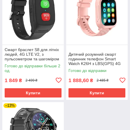
Смарт браслет S8 для літніх
людей, 4G LTE V2, з
Дитячий розумний смарт
пульсометром та шагоміром
годинник телефон Smart
Watch K26H з LBS(GPS) 4G
Готово до відправки більше 2
LTE
од.
Готово до відправки
1 849
1 888,60
₴
₴
2 499 ₴
2 485 ₴
Купити
Купити
–13%