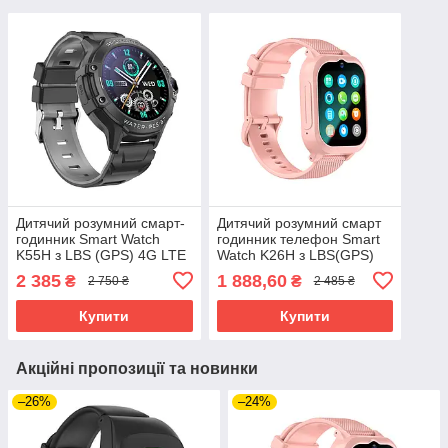
Дитячий розумний смарт-
Дитячий розумний смарт
годинник Smart Watch
годинник телефон Smart
K55H з LBS (GPS) 4G LTE
Watch K26H з LBS(GPS)
чорний
4G LTE
2 385
1 888,60
₴
₴
2 750 ₴
2 485 ₴
Купити
Купити
Акційні пропозиції та новинки
–26%
–24%