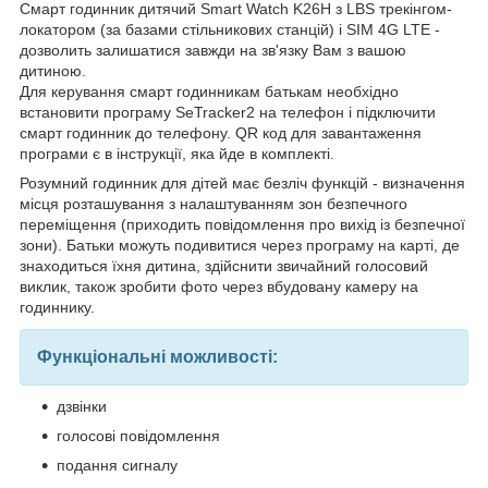
Смарт годинник дитячий Smart Watch K26H з LBS трекінгом-
локатором (за базами стільникових станцій) і SIM 4G LTE -
дозволить залишатися завжди на зв'язку Вам з вашою
дитиною.
Для керування смарт годинникам батькам необхідно
встановити програму SeTracker2 на телефон і підключити
смарт годинник до телефону. QR код для завантаження
програми є в інструкції, яка йде в комплекті.
Розумний годинник для дітей має безліч функцій - визначення
місця розташування з налаштуванням зон безпечного
переміщення (приходить повідомлення про вихід із безпечної
зони). Батьки можуть подивитися через програму на карті, де
знаходиться їхня дитина, здійснити звичайний голосовий
виклик, також зробити фото через вбудовану камеру на
годиннику.
Функціональні можливості:
дзвінки
голосові повідомлення
подання сигналу