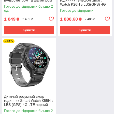
пульсометром та шагоміром
годинник телефон Smart
Watch K26H з LBS(GPS) 4G
Готово до відправки більше 2
LTE
од.
Готово до відправки
1 849
1 888,60
₴
₴
2 499 ₴
2 485 ₴
Купити
Купити
–13%
Дитячий розумний смарт-
годинник Smart Watch K55H з
LBS (GPS) 4G LTE чорний
Готово до відправки більше 2