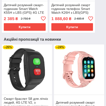
Дитячий розумний смарт-
Дитячий розумний смарт
годинник Smart Watch
годинник телефон Smart
K55H з LBS (GPS) 4G LTE
Watch K26H з LBS(GPS)
чорний
4G LTE
2 385
1 888,60
₴
₴
2 750 ₴
2 485 ₴
Купити
Купити
Акційні пропозиції та новинки
–26%
–24%
Смарт браслет S8 для літніх
людей, 4G LTE V2, з
Дитячий розумний смарт