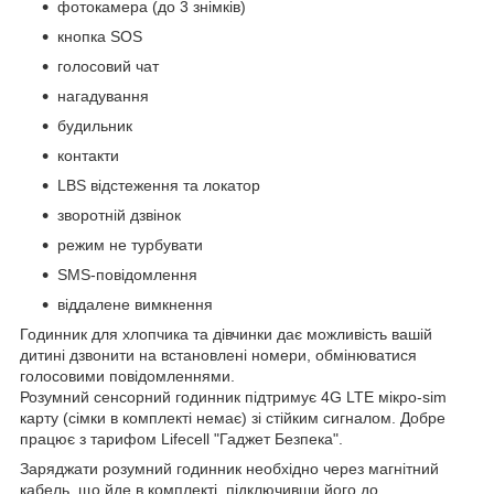
фотокамера (до 3 знімків)
кнопка SOS
голосовий чат
нагадування
будильник
контакти
LBS відстеження та локатор
зворотній дзвінок
режим не турбувати
SMS-повідомлення
віддалене вимкнення
Годинник для хлопчика та дівчинки дає можливість вашій
дитині дзвонити на встановлені номери, обмінюватися
голосовими повідомленнями.
Розумний сенсорний годинник підтримує 4G LTE мікро-sim
карту (сімки в комплекті немає) зі стійким сигналом. Добре
працює з тарифом Lifecell "Гаджет Безпека".
Заряджати розумний годинник необхідно через магнітний
кабель, що йде в комплекті, підключивши його до