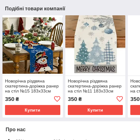
Подібні товари компанії
Новорічна різдвяна
Новорічна різдвяна
Ново
скатертина-доріжка ранер
скатертина-доріжка ранер
скат
на стіл №15 183х33см
на стіл №11 183х33см
на с
350
350
350
₴
₴
Купити
Купити
Про нас