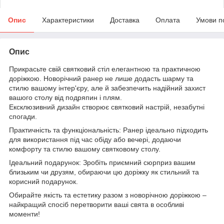
Опис
Характеристики
Доставка
Оплата
Умови п
Опис
Прикрасьте свій святковий стіл елегантною та практичною
доріжкою. Новорічний ранер не лише додасть шарму та
стилю вашому інтер'єру, але й забезпечить надійний захист
вашого столу від подряпин і плям.
Ексклюзивний дизайн створює святковий настрій, незабутні
спогади.
Практичність та функціональність: Ранер ідеально підходить
для використання під час обіду або вечері, додаючи
комфорту та стилю вашому святковому столу.
Ідеальний подарунок: Зробіть приємний сюрприз вашим
близьким чи друзям, обираючи цю доріжку як стильний та
корисний подарунок.
Обирайте якість та естетику разом з новорічною доріжкою –
найкращий спосіб перетворити ваші свята в особливі
моменти!