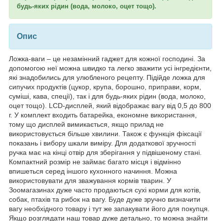
будь-яких рідин (вода, молоко, оцет тощо).
Опис
Ложка-ваги – це незамінний гаджет для кожної господині. За
допомогою неї можна швидко та легко зважити усі інгредієнти,
які знадобились для улюбленого рецепту. Підійде ложка для
сипучих продуктів (цукор, крупа, борошно, приправи, корм,
суміші, кава, спеції), так і для будь-яких рідин (вода, молоко,
оцет тощо). LCD-дисплей, який відображає вагу від 0,5 до 800
г. У комплект входить батарейка, економне використання,
тому що дисплей вимикається, якщо прилад не
використовується більше хвилини. Також є функція фіксації
показань і вибору шкали виміру. Для додаткової зручності
ручка має на кінці отвір для зберігання у підвішеному стані.
Компактний розмір не займає багато місця і відмінно
впишеться серед іншого кухонного начиння. Можна
використовувати для зважування кормів тварин. У
Зоомагазинах дуже часто продаються сухі корми для котів,
собак, птахів та рибок на вагу. Буде дуже зручно визначити
вагу необхідного товару і тут же запакувати його для покупця.
Якщо розглядати наш товар дуже детально, то можна знайти