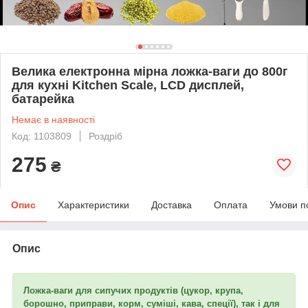
Велика електронна мірна ложка-ваги до 800г
для кухні Kitchen Scale, LCD дисплей,
батарейка
Немає в наявності
Код: 1103809
Роздріб
275
₴
Опис
Характеристики
Доставка
Оплата
Умови п
Опис
Ложка-ваги для сипучих продуктів (цукор, крупа,
борошно, приправи, корм, суміші, кава, спеції), так і для