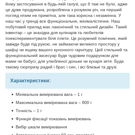
йому застосування в будь-якій галузі, що б там не було, адже
це дуже продумана, розроблена з розумом річ, на перший
погляд нічим не примітна, але така корисна і незамінна. У
наш час у тренді все функціональне, мінімалістичне. Наш
побутовий прилад має лаконічний та стильний дизайн. Такий
інвентар – це знахідка для кулінарів та любителів
поекспериментувати біля плити. Це розумний помічник, який
завжди буде під рукою, не займаючи великого простору у
шафці чи ящику вашого кухонного гарнітуру. Цей стильний та
функціональний аксесуар буде чудовим подарунком для
мами чи бабусі, для улюбленої доньки чи кухаря зятя. Буде
такому сюрпризу радий і брат, і син, і всі близькі та друзі.
Характеристики:
Мінімальна вимірювана вага – 1 г
Максимальна вимірювана вага – 800 г
Точність – 1 г
Функція фіксації показань вимірювань
Вибір шкали вимірювання
Автовимкнення (через 60 сек. простою)