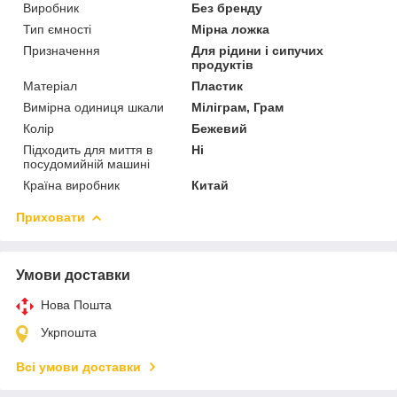
Виробник
Без бренду
Тип ємності
Мірна ложка
Призначення
Для рідини і сипучих
продуктів
Матеріал
Пластик
Вимірна одиниця шкали
Міліграм, Грам
Колір
Бежевий
Підходить для миття в
Ні
посудомийній машині
Країна виробник
Китай
Приховати
Умови доставки
Нова Пошта
Укрпошта
Всі умови доставки