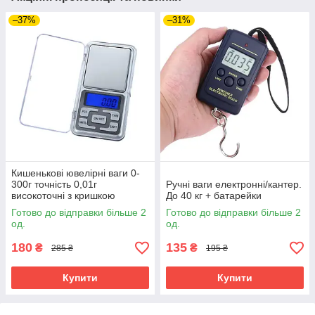
–37%
–31%
Кишенькові ювелірні ваги 0-
300г точність 0,01г
Ручні ваги електронні/кантер.
високоточні з кришкою
До 40 кг + батарейки
Готово до відправки більше 2
Готово до відправки більше 2
од.
од.
180
135
₴
₴
285 ₴
195 ₴
Купити
Купити