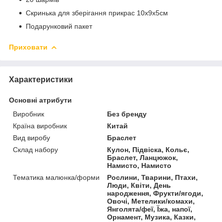
Скринька для зберігання прикрас 10х9х5см
Подарунковий пакет
Приховати
Характеристики
Основні атрибути
Виробник
Без бренду
Країна виробник
Китай
Вид виробу
Браслет
Склад набору
Кулон, Підвіска, Кольє,
Браслет, Ланцюжок,
Намисто, Намисто
Тематика малюнка/форми
Рослини, Тварини, Птахи,
Люди, Квіти, День
народження, Фрукти/ягоди,
Овочі, Метелики/комахи,
Янголята/феї, Їжа, напої,
Орнамент, Музика, Казки,