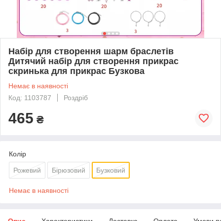
Набір для створення шарм браслетів
Дитячий набір для створення прикрас
скринька для прикрас Бузкова
Немає в наявності
Код: 1103787
Роздріб
465
₴
Колір
Рожевий
Бірюзовий
Бузковий
Немає в наявності
Опис
Характеристики
Доставка
Оплата
Умови п