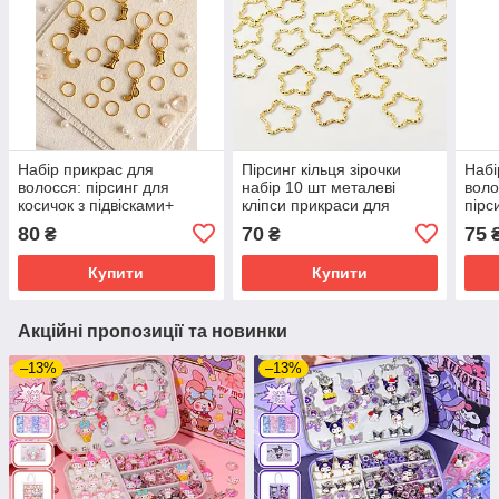
Набір прикрас для
Пірсинг кільця зірочки
Набі
волосся: пірсинг для
набір 10 шт металеві
вол
косичок з підвісками+
кліпси прикраси для
пірс
кільця 16 шт
афрокос аксесуари для
з пі
80
70
75
₴
₴
зачісок дред золотисті
Купити
Купити
Акційні пропозиції та новинки
–13%
–13%