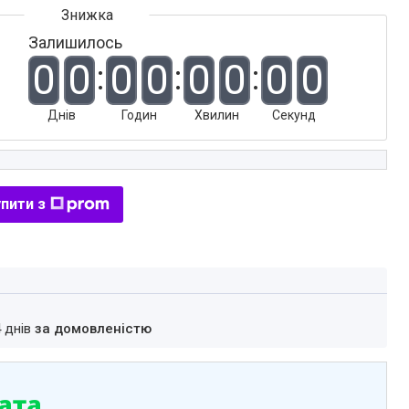
Залишилось
0
0
0
0
0
0
0
0
Днів
Годин
Хвилин
Секунд
пити з
4 днів
за домовленістю