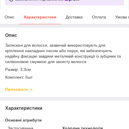
Опис
Характеристики
Доставка
Оплата
Умови 
Опис
Затискачі для волосся, зазвичай використовують для
кріплення накладних пасом або перук, які забезпечують
надійну фіксацію завдяки металевій конструкції із зубцями та
силіконовою смужкою для захисту волосся.
Размір: 3,3см
Комплект: 5шт
Приховати
Характеристики
Основні атрибути
Застосування
Холодна технологія