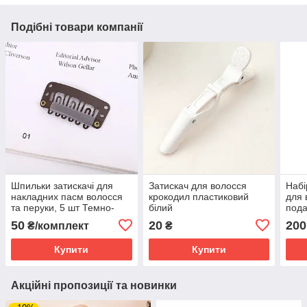
Подібні товари компанії
Шпильки затискачі для
Затискач для волосся
Набі
накладних пасм волосся
крокодил пластиковий
для 
та перуки, 5 шт Темно-
білий
пода
коричневі
18 ш
50
20
200
₴/комплект
₴
Купити
Купити
Акційні пропозиції та новинки