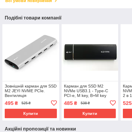
Всі умови повернення
Подібні товари компанії
Зовнішній карман для SSD
Карман для SSD M2
Карм
M2 JEYI NVME PCIe.
NVMe USB3.1 - Type-C
NVM
Вентиляція
PCI-e, M key, B+M key
2 в 
чорний
SATA
495
485
525
₴
₴
525 ₴
538 ₴
Купити
Купити
Акційні пропозиції та новинки