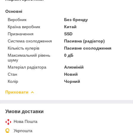
Основні
Виробник
Без бренду
Країна виробник
Китай
Призначення
SSD
Система охолодження
Пасивна (радіатор)
Кількість кулерів
Пасивне охолодження
Максимальний рівень
0 дБ
шуму
Матеріал радіатора
Алюміній
Стан
Новий
Колір
Чорний
Приховати
Умови доставки
Нова Пошта
Укрпошта