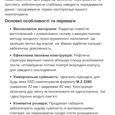
тротлінгу, забезпечуючи стабільну швидкість передавання
даних і продовжуючи термін експлуатації вашого
накопичувача.
Основні особливості та переваги
Високоякісні матеріали:
Радіатор повністю
виготовлений з алюмінієвого сплаву з використанням
методу анодного піскоструминного напилення. Це
захищає метал від корозії, не збирає відбитки пальців і
забезпечує довговічність.
Ефективна пасивна конструкція:
Рифлена
структура верхньої панелі збільшує площу розсіювання
тепла, оптимізуючи потоки повітря всередині корпусу
для швидкого охолодження.
Універсальна сумісність:
Ідеально підходить для
будь-яких SSD накопичувачів формату
M.2 2280
(шириною 22 мм і завдовжки 80 мм). Конструкція
затискача дає змогу встановлювати як односторонні, так
і двосторонні модулі пам'яті.
Компактні розміри:
Продумані габарити
забезпечують чудову сумісність із материнськими
платами, не перековуючи сусідні слоти розширення