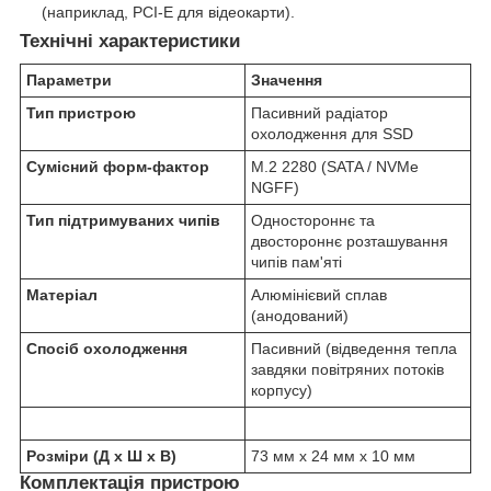
(наприклад, PCI-E для відеокарти).
Технічні характеристики
Параметри
Значення
Тип пристрою
Пасивний радіатор
охолодження для SSD
Сумісний форм-фактор
M.2 2280 (SATA / NVMe
NGFF)
Тип підтримуваних чипів
Одностороннє та
двостороннє розташування
чипів пам'яті
Матеріал
Алюмінієвий сплав
(анодований)
Спосіб охолодження
Пасивний (відведення тепла
завдяки повітряних потоків
корпусу)
Розміри (Д х Ш х В)
73 мм х 24 мм х 10 мм
Комплектація пристрою