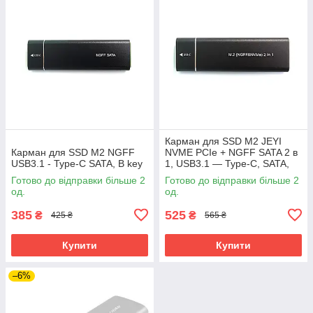
Карман для SSD M2 JEYI
Карман для SSD M2 NGFF
NVME PCIe + NGFF SATA 2 в
USB3.1 - Type-C SATA, B key
1, USB3.1 — Type-C, SATA,
PCIe
Готово до відправки більше 2
Готово до відправки більше 2
од.
од.
385
525
₴
₴
425 ₴
565 ₴
Купити
Купити
–6%