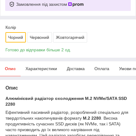
Замовлення під захистом
Колір
Чорний
Червоний
Жовтогарячий
Готово до відправки більше 2 од.
Опис
Характеристики
Доставка
Оплата
Умови п
Опис
Алюмінієвий радіатор охолодження M.2 NVMe/SATA SSD
2280
Ефективний пасивний радіатор, розроблений спеціально для
твердотільних накопичувачів формату
M.2 2280
. Висока
продуктивність сучасних SSD дисків (як NVMe, так і SATA)
часто призводить до їх великого нагрівання під
навантаженням. Цей радіатор запобігає перегріванню та