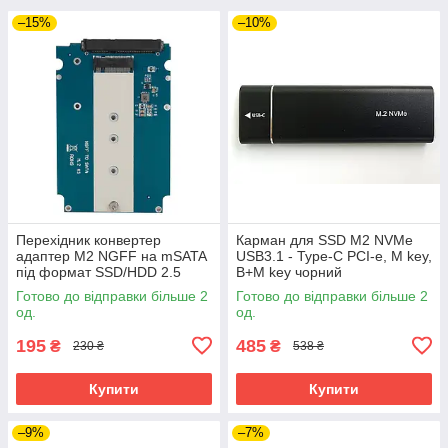
–15%
–10%
Перехідник конвертер
Карман для SSD M2 NVMe
адаптер M2 NGFF на mSATA
USB3.1 - Type-C PCI-e, M key,
під формат SSD/HDD 2.5
B+M key чорний
Готово до відправки більше 2
Готово до відправки більше 2
од.
од.
195
485
₴
₴
230 ₴
538 ₴
Купити
Купити
–9%
–7%