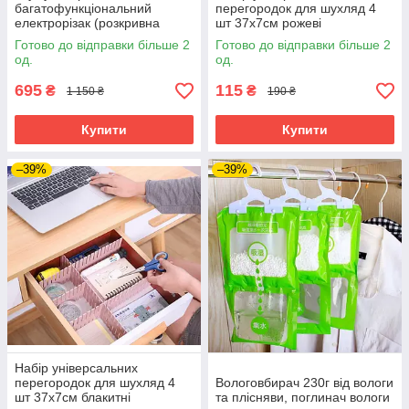
багатофункціональний
перегородок для шухляд 4
електрорізак (розкривна
шт 37х7см рожеві
машина) різак для тканини
конструктор органайзер
Готово до відправки більше 2
Готово до відправки більше 2
килимину гофрокартону
од.
од.
пластику шкіри.Зелений
695
115
₴
₴
1 150 ₴
190 ₴
Купити
Купити
–39%
–39%
Набір універсальних
перегородок для шухляд 4
Вологовбирач 230г від вологи
шт 37х7см блакитні
та плісняви, поглинач вологи