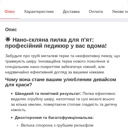
Опис
Характеристики
Доставка
Оплата
Умови п
Опис
🌟 Нано-скляна пилка для п'ят:
професійний педикюр у вас вдома!
Забудьте про грубі металеві терки та неефективну пемзу, що
травмують шкіру. Інноваційна терка нового покоління зі
спеціальним нано-покриттям забезпечує ніжний, але
надзвичайно ефективний догляд за вашими ніжками.
Чому вона стане вашим улюбленим девайсом
для краси?
Швидкий та помітний результат:
Пилка ефективно
видаляє огрубілу шкіру, натоптиші та сухі мозолі всього
за кілька хвилин, повертаючи стопам гладкість та дитячу
ніжність.
Двостороння та багатофункціональна:
Велика сторона
з грубшим рельєфом