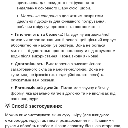
призначена для швидкого шліфування та
видалення основного шару сухої шкіри.
Маленька сторона
з делікатним покриттям
ідеально підходить для фінішного полірування,
роблячи шкіру суперніжною та шовковистою.
Гігієнічність та безпека:
На відміну від звичайної
пемзи чи пилок на тканинній основі, цей цільний корпус
абсолютно не накопичує бактерії. Вона не боїться
миття — її достатньо просто ополоснути під струменем
води після використання, і вона знову як нова!
Довговічність:
Виготовлена з високоякісного
загартованого скла за нано-технологією. Вона не
тупиться, не іржавіє (як традиційні залізні леза) та
служитиме вам роками.
Ергономічний дизайн:
Пилка має зручну обтічну
форму, яка ідеально лягає в долоню та не вислизає під
час процедури.
💡 Спосіб застосування:
Можна використовувати як на суху шкіру (для швидкого
експрес-догляду), так і після розпарювання ніг. Плавними
рухами обробіть проблемні зони спочатку більшою стороною,