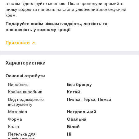
а потім відполіруйте меншою. Після процедури промийте
пилку водою та нанесіть на стопи улюблений зволожуючий
крем.
Подаруйте своїм ніжкам гладкість, легкість та
впевненість у кожному кроці!
Приховати
Характеристики
Основні атрибути
Виробник
Без бренду
Країна виробник
Китай
Вид педикюрного
Пилка, Терка, Пемза
інструменту
Матеріал
Натуральний
Форма
Овальна
Колір
Білий
Петелька для
Ні
підвішування