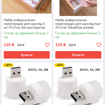
Набір універсальних
Набір універсальних
перегородок для шухляд 4
перегородок для шухляд 4шт
шт 47х7см білі конструктор
47х7см Take&Use рожеві
органайзер
конструктор органайзер
Готово до відправки більше 2
Готово до відправки більше 2
од.
од.
125
125
₴
₴
230 ₴
230 ₴
Купити
Купити
–40%
–40%