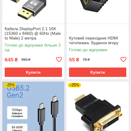
Кабель DisplayPort 2.1 16K
(15360 x 8460) @ 60Hz (Male
to Male) 2 метра.
Кутовий перехідник HDMI
Ультимативне рішення для
тато/мама. Будинок вгору
Готово до відправки більше 2
дизайну та геймінгу
од.
Готово до відправки
645
55
₴
₴
950 ₴
75 ₴
Купити
Купити
–25%
–25%