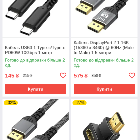
Кабель DisplayPort 2.1 16K
Кабель USB3.1 Type-c/Type-c
(15360 x 8460) @ 60Hz (Male
PD60W 10Gbps 1 метр
to Male) 1.5 метри.
Ультимативне рішення для
Готово до відправки більше 2
Готово до відправки більше 2
дизайну та геймінгу
од.
од.
145
575
₴
₴
215 ₴
850 ₴
Купити
Купити
–32%
–27%