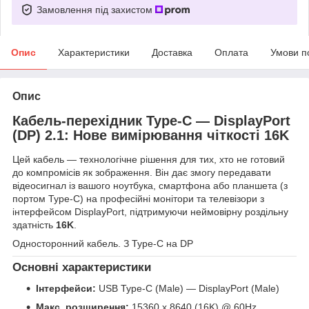
Замовлення під захистом
Опис
Характеристики
Доставка
Оплата
Умови п
Опис
Кабель-перехідник Type-C — DisplayPort
(DP) 2.1: Нове вимірювання чіткості 16K
Цей кабель — технологічне рішення для тих, хто не готовий
до компромісів як зображення. Він дає змогу передавати
відеосигнал із вашого ноутбука, смартфона або планшета (з
портом Type-C) на професійні монітори та телевізори з
інтерфейсом DisplayPort, підтримуючи неймовірну роздільну
здатність
16K
.
Односторонний кабель. З Type-C на DP
Основні характеристики
Інтерфейси:
USB Type-C (Male) — DisplayPort (Male)
Макс. розширення:
15360 x 8640 (16K) @ 60Hz