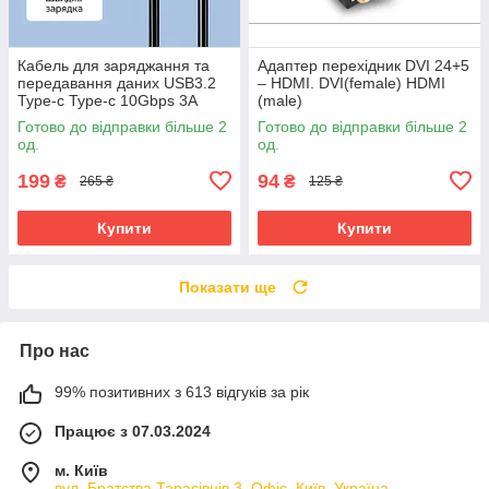
Кабель для заряджання та
Адаптер перехідник DVI 24+5
передавання даних USB3.2
– HDMI. DVI(female) HDMI
Type-c Type-c 10Gbps 3A
(male)
60W 2 метри
Готово до відправки більше 2
Готово до відправки більше 2
од.
од.
199
94
₴
₴
265 ₴
125 ₴
Купити
Купити
Показати ще
Про нас
99% позитивних з 613 відгуків за рік
Працює з 07.03.2024
м. Київ
вул. Братства Тарасівців 3. Офіс, Київ, Україна