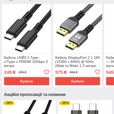
Кабель USB3.1 Type-
Кабель DisplayPort 2.1 16K
Кабе
c/Type-c PD60W 10Gbps 3
(15360 x 8460) @ 60Hz
— D
метри
(Male to Male) 1.5 метри.
муль
Ультимативне рішення
245
575
545
₴
₴
295 ₴
850 ₴
для дизайну та геймінгу
Купити
Купити
Акційні пропозиції та новинки
–38%
–35%