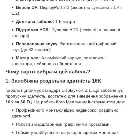
Версія DP:
DisplayPort 2.1 (зворотно сумісний з 1.4 і
1.2)
Довжина кабелю:
1.5 метри
Підтримка HDR:
Dynamic HDR (яскраві та насичені
кольори)
Передавання звуку:
Багатоканальний цифровий
звук (до 32 каналів)
Матеріали:
Алюмінієвий корпус, позолочені
конектори, нейлонова обплетення
Чому варто вибрати цей кабель?
1. Запобіжна роздільна здатність 16K
Кабель підтримує стандарт DisplayPort 2.1, що забезпечує
пропускну здатність, достатню для виведення зображення в
16K за 60 Гц
. Це робить його ідеальним інструментом для:
Професійного монтажу відео надвисокої роздільної
здатності.
Роботи з масштабними графічними проєктами.
Геймінгу майбутнього на ультрашироких моніторах.