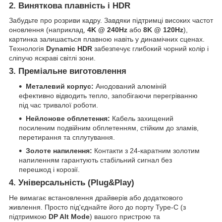
2. Виняткова плавність і HDR
Забудьте про розриви кадру. Завдяки підтримці високих частот
оновлення (наприклад,
4K @ 240Hz
або
8K @ 120Hz
),
картинка залишається плавною навіть у динамічних сценах.
Технологія
Dynamic HDR
забезпечує глибокий чорний колір і
сліпучо яскраві світлі зони.
3. Преміальне виготовлення
Металевий корпус:
Анодований алюміній
ефективно відводить тепло, запобігаючи перегріванню
під час тривалої роботи.
Нейлонове обплетення:
Кабель захищений
посиленим подвійним обплетенням, стійким до зламів,
перетирання та сплутування.
Золоте напилення:
Контакти з 24-каратним золотим
напиленням гарантують стабільний сигнал без
перешкод і корозії.
4. Універсальність (Plug&Play)
Не вимагає встановлення драйверів або додаткового
живлення. Просто під'єднайте його до порту Type-C (з
підтримкою
DP Alt Mode
) вашого пристрою та