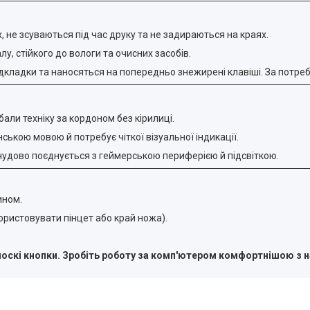
 не зсуваються під час друку та не задираються на краях.
лу, стійкого до вологи та очисних засобів.
кладки та наносяться на попередньо знежирені клавіші. За потреб
али техніку за кордоном без кірилиці.
нською мовою й потребує чіткої візуальної індикації.
чудово поєднується з геймерською периферією й підсвіткою.
ином.
ористовувати пінцет або край ножа).
 плоскі кнопки. Зробіть роботу за комп'ютером комфортнішою з