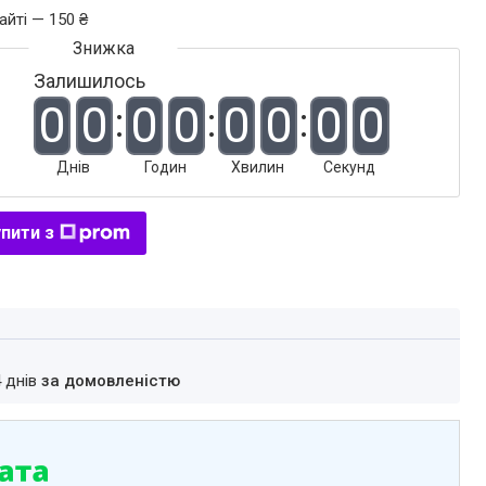
айті — 150 ₴
Залишилось
0
0
0
0
0
0
0
0
Днів
Годин
Хвилин
Секунд
пити з
4 днів
за домовленістю