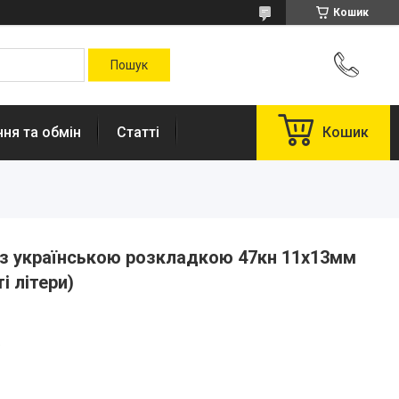
Кошик
ня та обмін
Статті
Кошик
 з українською розкладкою 47кн 11х13мм
і літери)
.