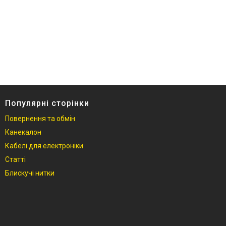
Популярні сторінки
Повернення та обмін
Канекалон
Кабелі для електроніки
Статті
Блискучі нитки