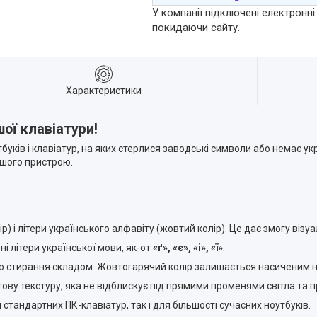
У компанії підключені електронні
покидаючи сайту.
Характеристики
ої клавіатури!
буків і клавіатур, на яких стерлися заводські символи або немає у
ашого пристрою.
ір) і літери українського алфавіту (жовтий колір). Це дає змогу візу
і літери української мови, як-от
«ґ», «є», «і», «ї»
.
до стирання складом. Жовтогарячий колір залишається насиченим н
у текстуру, яка не відблискує під прямими променями світла та пр
тандартних ПК-клавіатур, так і для більшості сучасних ноутбуків.