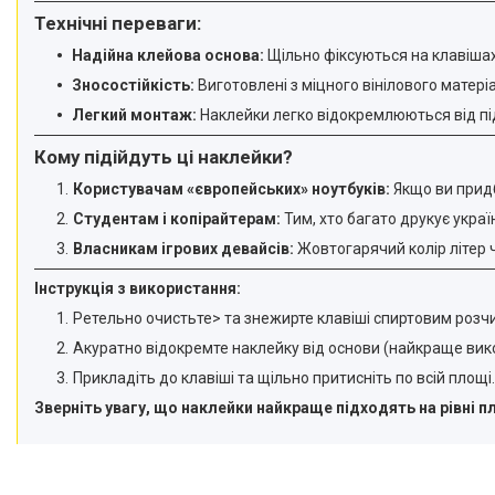
Технічні переваги:
Надійна клейова основа:
Щільно фіксуються на клавішах,
Зносостійкість:
Виготовлені з міцного вінілового матеріа
Легкий монтаж:
Наклейки легко відокремлюються від під
Кому підійдуть ці наклейки?
Користувачам «європейських» ноутбуків:
Якщо ви придб
Студентам і копірайтерам:
Тим, хто багато друкує украї
Власникам ігрових девайсів:
Жовтогарячий колір літер 
Інструкція з використання:
Ретельно очистьте> та знежирте клавіші спиртовим розч
Акуратно відокремте наклейку від основи (найкраще вик
Прикладіть до клавіші та щільно притисніть по всій площі.
Зверніть увагу, що наклейки найкраще підходять на рівні