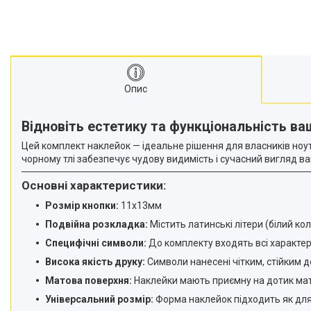
Опис
Відновіть естетику та функціональність ваш
Цей комплект наклейок — ідеальне рішення для власників ноут
чорному тлі забезпечує чудову видимість і сучасний вигляд в
Основні характеристики:
Розмір кнопки:
11х13мм
Подвійна розкладка:
Містить латинські літери (білий кол
Специфічні символи:
До комплекту входять всі характерн
Висока якість друку:
Символи нанесені чітким, стійким 
Матова поверхня:
Наклейки мають приємну на дотик матов
Універсальний розмір:
Форма наклейок підходить як для с