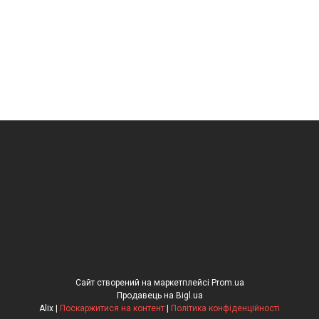
Сайт створений на маркетплейсі
Prom.ua
Продавець на Bigl.ua
Alix |
Поскаржитися на контент
|
Політика конфіденційності