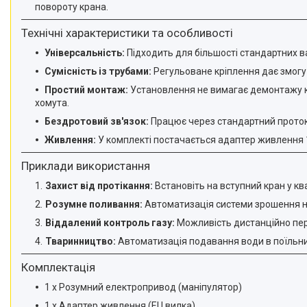
повороту крана.
Технічні характеристики та особливості
Універсальність:
Підходить для більшості стандартних ва
Сумісність із трубами:
Регульоване кріплення дає змогу
Простий монтаж:
Установлення не вимагає демонтажу кр
хомута.
Бездротовий зв'язок:
Працює через стандартний прото
Живлення:
У комплекті постачається адаптер живлення 
Приклади використання
Захист від протікання:
Встановіть на вступний кран у кв
Розумне поливання:
Автоматизація системи зрошення на 
Віддалений контроль газу:
Можливість дистанційно пере
Тваринництво:
Автоматизація подавання води в поїльни
Комплектація
1 х Розумний електропривод (маніпулятор)
1 х Адаптер живлення (EU вилка)