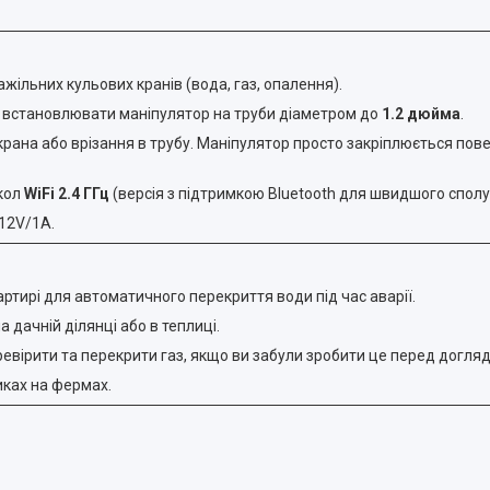
жільних кульових кранів (вода, газ, опалення).
 встановлювати маніпулятор на труби діаметром до
1.2 дюйма
.
ана або врізання в трубу. Маніпулятор просто закріплюється пов
кол
WiFi 2.4 ГГц
(версія з підтримкою Bluetooth для швидшого сполу
12V/1A.
артирі для автоматичного перекриття води під час аварії.
дачній ділянці або в теплиці.
вірити та перекрити газ, якщо ви забули зробити це перед догля
ках на фермах.