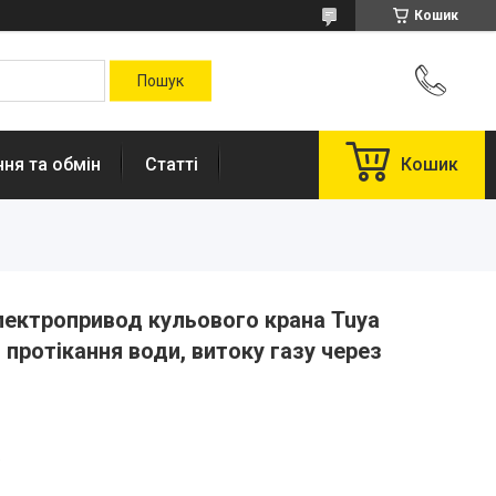
Кошик
ня та обмін
Статті
Кошик
лектропривод кульового крана Tuya
 протікання води, витоку газу через
.