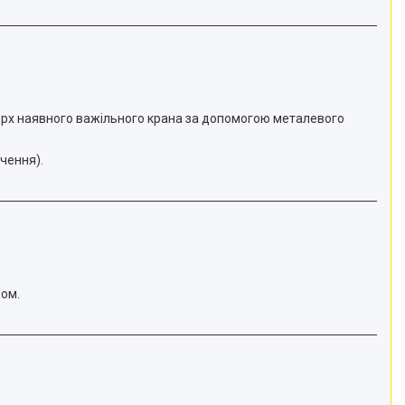
ерх наявного важільного крана за допомогою металевого
чення).
дом.