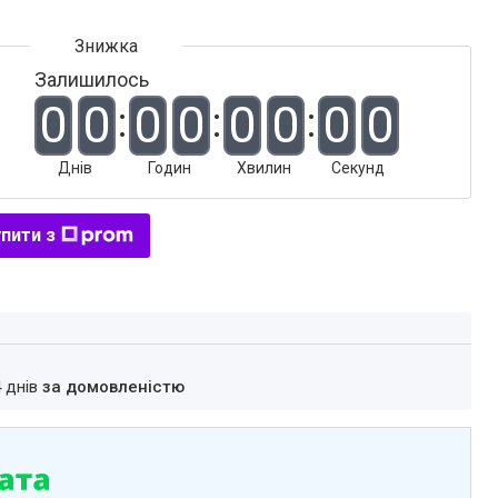
Залишилось
0
0
0
0
0
0
0
0
Днів
Годин
Хвилин
Секунд
пити з
4 днів
за домовленістю