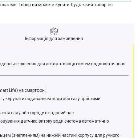
 платежі. Тепер ви можете купити будь-який товар не
Інформація для замовлення
е ідеальне рішення для автоматизації систем водопостачання
art Life) на смартфоні.
могу керувати подаванням води або газу простими
ння саду або городу в заданий час.
ьовування датчика витоку води система автоматично
льцем (зчепленням) на нижній частині корпусу для ручного