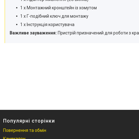
1 х Монтажний кронштейн із хомутом
1 х Г-подібний ключ для монтажу
1 х Інструкція користувача
Важливе зауваження:
Пристрій призначений для роботи з кран
Популярні сторінки
Повернення та обмін
Канекалон