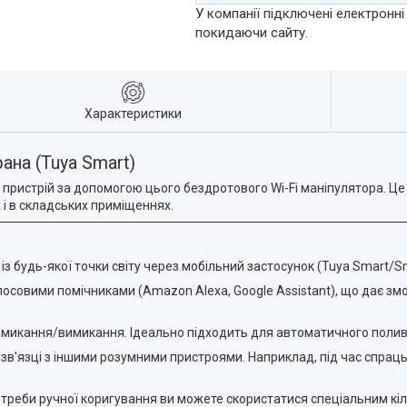
У компанії підключені електронні
покидаючи сайту.
Характеристики
ана (Tuya Smart)
 пристрій за допомогою цього бездротового Wi-Fi маніпулятора. Ц
 і в складських приміщеннях.
із будь-якої точки світу через мобільний застосунок (Tuya Smart/Sm
лосовими помічниками (Amazon Alexa, Google Assistant), що дає з
микання/вимикання. Ідеально підходить для автоматичного полива
в'язці з іншими розумними пристроями. Наприклад, під час спрац
отреби ручної коригування ви можете скористатися спеціальним кі