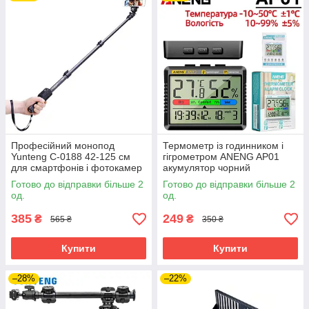
Професійний монопод
Термометр із годинником і
Yunteng C-0188 42-125 см
гігрометром ANENG AP01
для смартфонів і фотокамер
акумулятор чорний
до 1.5 кг селфі палиця
Готово до відправки більше 2
Готово до відправки більше 2
од.
од.
385
249
₴
₴
565 ₴
350 ₴
Купити
Купити
–28%
–22%