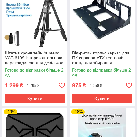
Штатив кронштейн Yunteng
Відкритий корпус каркас для
VCT-6109 із горизонтальною
ПК сервера ATX тестовий
перекладиною для декількох
стенд для збирання
пристроїв з можливістю
комплектуючих
Готово до відправки більше 2
Готово до відправки більше 2
горизонтального знімання
од.
од.
1 299
975
₴
₴
1 795 ₴
1 250 ₴
Купити
Купити
–19%
–18%