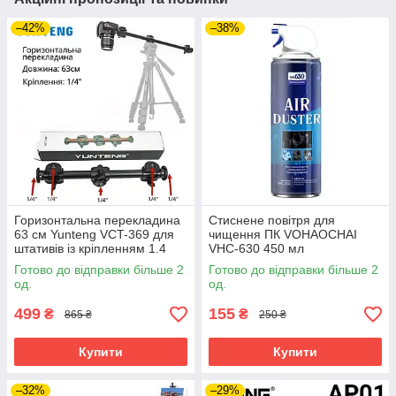
–42%
–38%
Горизонтальна перекладина
Стиснене повітря для
63 см Yunteng VCT-369 для
чищення ПК VOHAOCHAI
штативів із кріпленням 1.4
VHC-630 450 мл
для смартфонів
Готово до відправки більше 2
Готово до відправки більше 2
фотоапаратів стійка
од.
од.
журавель
499
155
₴
₴
865 ₴
250 ₴
Купити
Купити
–32%
–29%