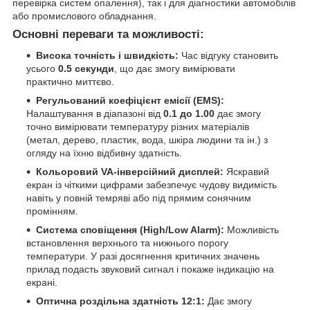
перевірка систем опалення), так і для діагностики автомобілів
або промислового обладнання.
Основні переваги та можливості:
Висока точність і швидкість:
Час відгуку становить
усього
0.5 секунди
, що дає змогу вимірювати
практично миттєво.
Регульований коефіцієнт емісії (EMS):
Налаштування в діапазоні від
0.1 до 1.00
дає змогу
точно вимірювати температуру різних матеріалів
(метал, дерево, пластик, вода, шкіра людини та ін.) з
огляду на їхню відбивну здатність.
Кольоровий VA-інверсійний дисплей:
Яскравий
екран із чіткими цифрами забезпечує чудову видимість
навіть у повній темряві або під прямим сонячним
промінням.
Система сповіщення (High/Low Alarm):
Можливість
встановлення верхнього та нижнього порогу
температури. У разі досягнення критичних значень
прилад подасть звуковий сигнал і покаже індикацію на
екрані.
Оптична роздільна здатність 12:1:
Дає змогу