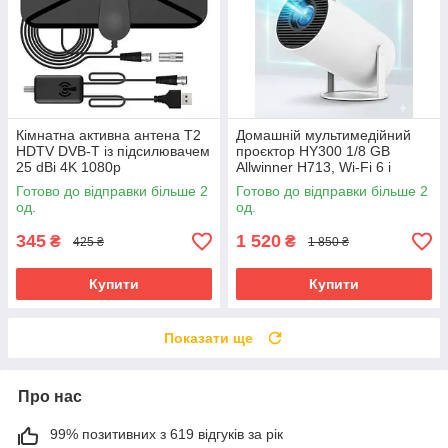
Кімнатна активна антена Т2
Домашній мультимедійний
HDTV DVB-T із підсилювачем
проєктор HY300 1/8 GB
25 dBi 4K 1080p
Allwinner H713, Wi-Fi 6 і
Bluetooth 5.0
Готово до відправки більше 2
Готово до відправки більше 2
од.
од.
345
1 520
₴
₴
425 ₴
1 850 ₴
Купити
Купити
Показати ще
Про нас
99% позитивних з 619 відгуків за рік