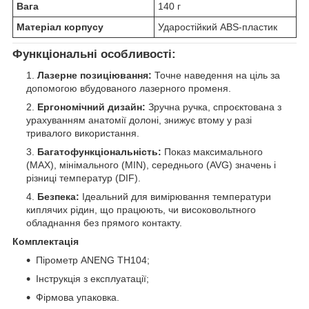
Вага
140 г
Матеріал корпусу
Ударостійкий ABS-пластик
Функціональні особливості:
Лазерне позиціювання:
Точне наведення на ціль за
допомогою вбудованого лазерного променя.
Ергономічний дизайн:
Зручна ручка, спроєктована з
урахуванням анатомії долоні, знижує втому у разі
тривалого використання.
Багатофункціональність:
Показ максимального
(MAX), мінімального (MIN), середнього (AVG) значень і
різниці температур (DIF).
Безпека:
Ідеальний для вимірювання температури
киплячих рідин, що працюють, чи високовольтного
обладнання без прямого контакту.
Комплектація
Пірометр ANENG TH104;
Інструкція з експлуатації;
Фірмова упаковка.