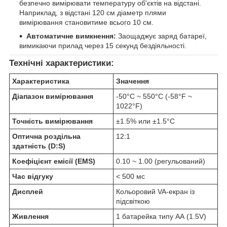
безпечно вимірювати температуру об'єктів на відстані.
Наприклад, з відстані 120 см діаметр плями
вимірювання становитиме всього 10 см.
Автоматичне вимкнення:
Заощаджує заряд батареї,
вимикаючи прилад через 15 секунд бездіяльності.
Технічні характеристики:
Характеристика
Значення
Діапазон вимірювання
-50°C ~ 550°C (-58°F ~
1022°F)
Точність вимірювання
±1.5% или ±1.5°C
Оптична роздільна
12:1
здатність (D:S)
Коефіцієнт емісії (EMS)
0.10 ~ 1.00 (регульований)
Час відгуку
< 500 мс
Дисплей
Кольоровий VA-екран із
підсвіткою
Живлення
1 батарейка типу АА (1.5V)