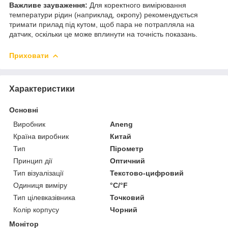
Важливе зауваження:
Для коректного вимірювання
температури рідин (наприклад, окропу) рекомендується
тримати прилад під кутом, щоб пара не потрапляла на
датчик, оскільки це може вплинути на точність показань.
Приховати
Характеристики
Основні
Виробник
Aneng
Країна виробник
Китай
Тип
Пірометр
Принцип дії
Оптичний
Тип візуалізації
Текстово-цифровий
Одиниця виміру
°С/°F
Тип цілевказівника
Точковий
Колір корпусу
Чорний
Монітор