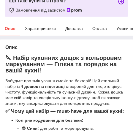
Що таке купити з Пром?
Замовлення під захистом
Опис
Характеристики
Доставка
Оплата
Умови п
Опис
🔪 Набір кухонних дощок з кольоровим
маркуванням — Гігієна та порядок на
вашій кухні!
Забудьте про змішування смаків та бактерії! Цей стильний
набір із
4 дощок на підставці
створений для тих, хто цінує
чистоту, функціональність та сучасний дизайн. Кожна дошка
має свій колір та спеціальну іконку-підказку, щоб ви завжди
знали, яку використовувати для конкретних продуктів.
✅ Чому цей набір — must-have для вашої кухні:
Колірне кодування для безпеки:
🔵
Синя:
для риби та морепродуктів.