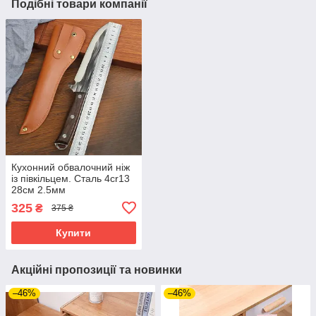
Подібні товари компанії
Кухонний обвалочний ніж
із півкільцем. Сталь 4cr13
28см 2.5мм
325
₴
375 ₴
Купити
Акційні пропозиції та новинки
–46%
–46%