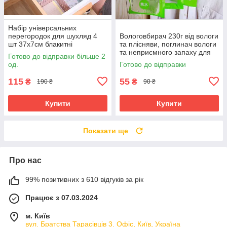
Набір універсальних
перегородок для шухляд 4
Вологовбирач 230г від вологи
шт 37х7см блакитні
та плісняви, поглинач вологи
конструктор органайзер
та неприємного запаху для
Готово до відправки більше 2
будинку осушувач повітря
од.
Готово до відправки
115
55
₴
₴
190 ₴
90 ₴
Купити
Купити
Показати ще
Про нас
99% позитивних з 610 відгуків за рік
Працює з 07.03.2024
м. Київ
вул. Братства Тарасівців 3. Офіс, Київ, Україна