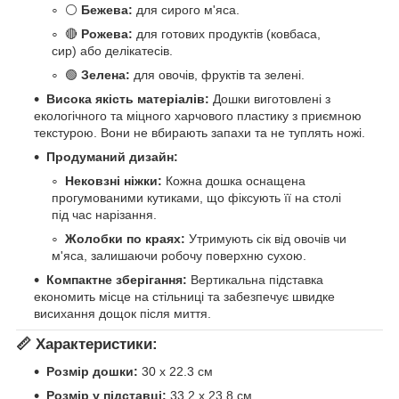
⚪
Бежева:
для сирого м'яса.
🔴
Рожева:
для готових продуктів (ковбаса,
сир) або делікатесів.
🟢
Зелена:
для овочів, фруктів та зелені.
Висока якість матеріалів:
Дошки виготовлені з
екологічного та міцного харчового пластику з приємною
текстурою. Вони не вбирають запахи та не туплять ножі.
Продуманий дизайн:
Нековзні ніжки:
Кожна дошка оснащена
прогумованими кутиками, що фіксують її на столі
під час нарізання.
Жолобки по краях:
Утримують сік від овочів чи
м'яса, залишаючи робочу поверхню сухою.
Компактне зберігання:
Вертикальна підставка
економить місце на стільниці та забезпечує швидке
висихання дощок після миття.
📏 Характеристики:
Розмір дошки:
30 х 22.3 см
Розмір у підставці:
33.2 х 23.8 см