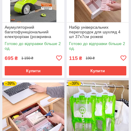
Акумуляторний
Набір універсальних
багатофункціональний
перегородок для шухляд 4
електрорізак (розкривна
шт 37х7см рожеві
машина) різак для тканини
конструктор органайзер
Готово до відправки більше 2
Готово до відправки більше 2
килимину гофрокартону
од.
од.
пластику шкіри.Зелений
695
115
₴
₴
1 150 ₴
190 ₴
Купити
Купити
–39%
–39%