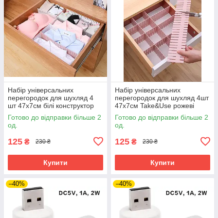
Набір універсальних
Набір універсальних
перегородок для шухляд 4
перегородок для шухляд 4шт
шт 47х7см білі конструктор
47х7см Take&Use рожеві
органайзер
конструктор органайзер
Готово до відправки більше 2
Готово до відправки більше 2
од.
од.
125
125
₴
₴
230 ₴
230 ₴
Купити
Купити
–40%
–40%