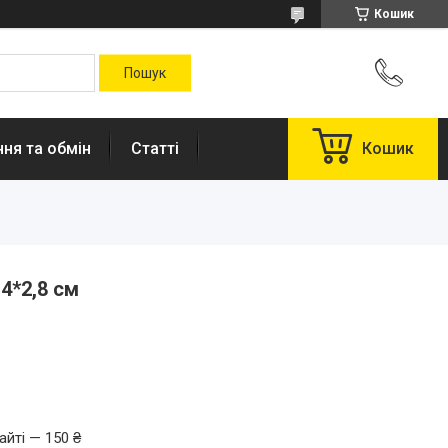
Кошик
ня та обмін
Статті
Кошик
4*2,8 см
.
айті — 150 ₴