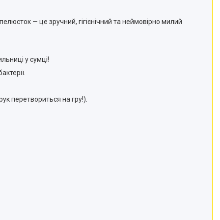
пелюсток — це зручний, гігієнічний та неймовірно милий
льниці у сумці!
актерії.
ук перетвориться на гру!).