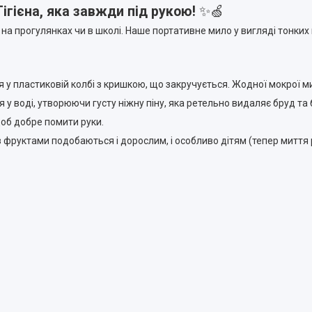
ігієна, яка завжди під рукою!
✨🍏
на прогулянках чи в школі. Наше портативне мило у вигляді тонких 
 у пластиковій колбі з кришкою, що закручується. Жодної мокрої ми
 воді, утворюючи густу ніжну піну, яка ретельно видаляє бруд та б
об добре помити руки.
з фруктами подобаються і дорослим, і особливо дітям (тепер миття р