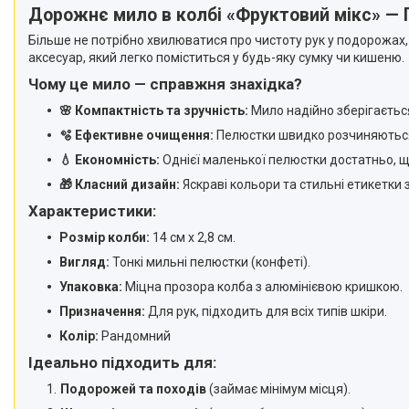
Дорожнє мило в колбі «Фруктовий мікс» — Г
Більше не потрібно хвилюватися про чистоту рук у подорожах, 
аксесуар, який легко поміститься у будь-яку сумку чи кишеню.
Чому це мило — справжня знахідка?
🌸 Компактність та зручність:
Мило надійно зберігається
🫧 Ефективне очищення:
Пелюстки швидко розчиняються у
💧 Економність:
Однієї маленької пелюстки достатньо, щ
🎁 Класний дизайн:
Яскраві кольори та стильні етикетки 
Характеристики:
Розмір колби:
14 см х 2,8 см.
Вигляд:
Тонкі мильні пелюстки (конфеті).
Упаковка:
Міцна прозора колба з алюмінієвою кришкою.
Призначення:
Для рук, підходить для всіх типів шкіри.
Колір:
Рандомний
Ідеально підходить для:
Подорожей та походів
(займає мінімум місця).