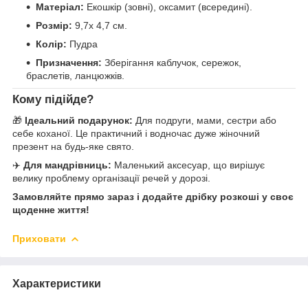
Матеріал:
Екошкір (зовні), оксамит (всередині).
Розмір:
9,7х 4,7 см.
Колір:
Пудра
Призначення:
Зберігання каблучок, сережок,
браслетів, ланцюжків.
Кому підійде?
🎁
Ідеальний подарунок:
Для подруги, мами, сестри або
себе коханої. Це практичний і водночас дуже жіночний
презент на будь-яке свято.
✈️
Для мандрівниць:
Маленький аксесуар, що вирішує
велику проблему організації речей у дорозі.
Замовляйте прямо зараз і додайте дрібку розкоші у своє
щоденне життя!
Приховати
Характеристики