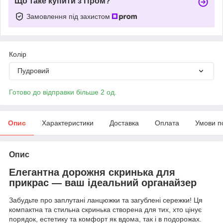
Що таке купити з Пром?
Замовлення під захистом
Колір
Пудровий
Готово до відправки більше 2 од.
Опис
Характеристики
Доставка
Оплата
Умови п
Опис
Елегантна дорожня скринька для
прикрас — ваш ідеальний органайзер
Забудьте про заплутані ланцюжки та загублені сережки! Ця
компактна та стильна скринька створена для тих, хто цінує
порядок, естетику та комфорт як вдома, так і в подорожах.