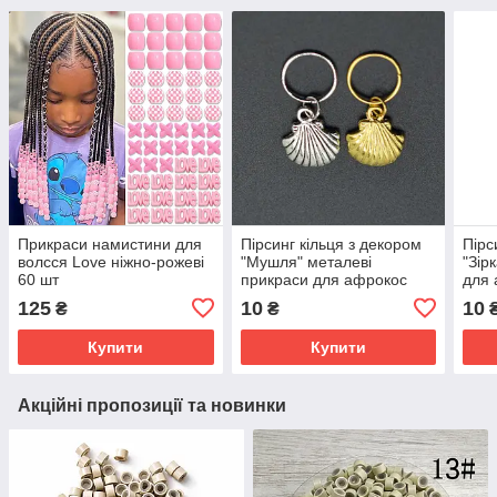
Прикраси намистини для
Пірсинг кільця з декором
Пірс
волсся Love ніжно-рожеві
"Мушля" металеві
"Зір
60 шт
прикраси для афрокос
для 
аксесуари для зачісок
для 
125
10
10
₴
₴
дред
Купити
Купити
Акційні пропозиції та новинки