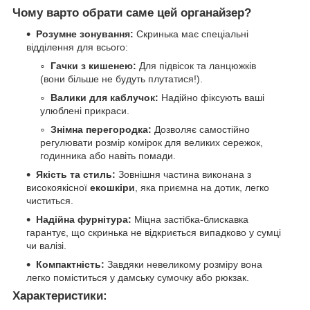
Чому варто обрати саме цей органайзер?
Розумне зонування:
Скринька має спеціальні
відділення для всього:
Гачки з кишенею:
Для підвісок та ланцюжків
(вони більше не будуть плутатися!).
Валики для каблучок:
Надійно фіксують ваші
улюблені прикраси.
Знімна перегородка:
Дозволяє самостійно
регулювати розмір комірок для великих сережок,
годинника або навіть помади.
Якість та стиль:
Зовнішня частина виконана з
високоякісної
екошкіри
, яка приємна на дотик, легко
чиститься.
Надійна фурнітура:
Міцна застібка-блискавка
гарантує, що скринька не відкриється випадково у сумці
чи валізі.
Компактність:
Завдяки невеликому розміру вона
легко поміститься у дамську сумочку або рюкзак.
Характеристики: