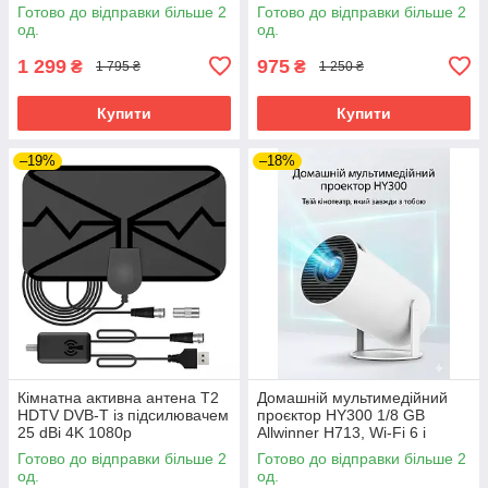
пристроїв з можливістю
комплектуючих
Готово до відправки більше 2
Готово до відправки більше 2
горизонтального знімання
од.
од.
1 299
975
₴
₴
1 795 ₴
1 250 ₴
Купити
Купити
–19%
–18%
Кімнатна активна антена Т2
Домашній мультимедійний
HDTV DVB-T із підсилювачем
проєктор HY300 1/8 GB
25 dBi 4K 1080p
Allwinner H713, Wi-Fi 6 і
Bluetooth 5.0
Готово до відправки більше 2
Готово до відправки більше 2
од.
од.