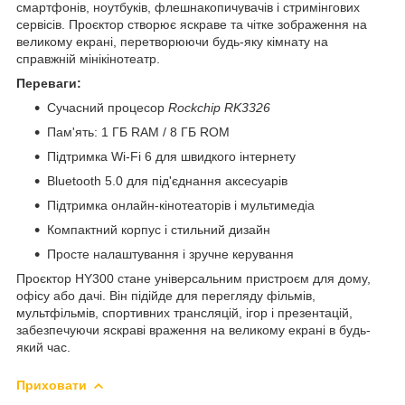
смартфонів, ноутбуків, флешнакопичувачів і стримінгових
сервісів. Проєктор створює яскраве та чітке зображення на
великому екрані, перетворюючи будь-яку кімнату на
справжній мінікінотеатр.
Переваги:
Сучасний процесор
Rockchip RK3326
Пам'ять: 1 ГБ RAM / 8 ГБ ROM
Підтримка Wi-Fi 6 для швидкого інтернету
Bluetooth 5.0 для під'єднання аксесуарів
Підтримка онлайн-кінотеаторів і мультимедіа
Компактний корпус і стильний дизайн
Просте налаштування і зручне керування
Проєктор HY300 стане універсальним пристроєм для дому,
офісу або дачі. Він підійде для перегляду фільмів,
мультфільмів, спортивних трансляцій, ігор і презентацій,
забезпечуючи яскраві враження на великому екрані в будь-
який час.
Приховати