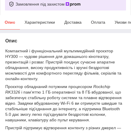
Замовлення під захистом
Опис
Характеристики
Доставка
Оплата
Умови п
Опис
Компактний і функціональний мультимедійний проєктор
HY300 — чудове рішення для домашнього кінотеатру,
презентацій і розваг. Пристрій поєднує сучасне апаратне
обладнання, високу продуктивність і зручні бездротові
можливості для комфортного перегляду фільмів, серіалів та
онлайн-контенту.
Проєктор обладнаний потужним процесором
Rockchip
RK3326
і пам'яттю 1 ГБ оперативної та 8 ГБ вбудованої, що
забезпечує стабільну роботу системи та плавне відтворення
відео. Завдяки вбудованому Wi-Fi 6 ви отримуєте швидше та
стабільніше під'єднання до інтернету, а підтримка Bluetooth
5.0 дає змогу легко під'єднувати бездротові колонки,
навушники, клавіатуру або пульт керування.
Пристрій підтримує відтворення контенту з різних джерел —