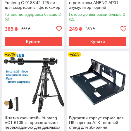
Yunteng C-0188 42-125 см
гігрометром ANENG AP01
для смартфонів і фотокамер
акумулятор чорний
до 1.5 кг селфі палиця
Готово до відправки більше 2
Готово до відправки більше 2
од.
од.
385
249
₴
₴
565 ₴
350 ₴
Купити
Купити
–28%
–22%
Штатив кронштейн Yunteng
Відкритий корпус каркас для
VCT-6109 із горизонтальною
ПК сервера ATX тестовий
перекладиною для декількох
стенд для збирання