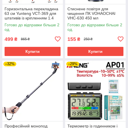
Горизонтальна перекладина
Стиснене повітря для
63 см Yunteng VCT-369 для
чищення ПК VOHAOCHAI
штативів із кріпленням 1.4
VHC-630 450 мл
для смартфонів
Готово до відправки більше 2
Готово до відправки більше 2
фотоапаратів стійка
од.
од.
журавель
499
155
₴
₴
865 ₴
250 ₴
Купити
Купити
–32%
–29%
Професійний монопод
Термометр із годинником і