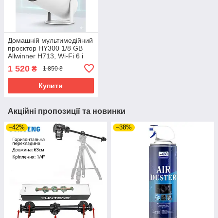
Домашній мультимедійний
проєктор HY300 1/8 GB
Allwinner H713, Wi-Fi 6 і
Bluetooth 5.0
1 520
₴
1 850 ₴
Купити
Акційні пропозиції та новинки
–42%
–38%