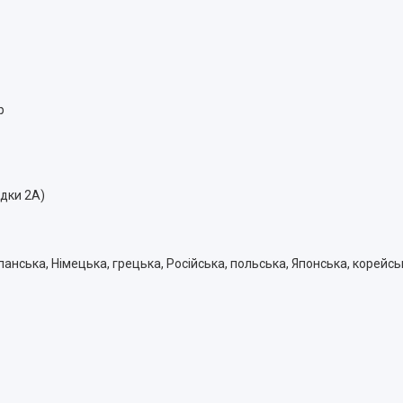
р
ядки 2А)
спанська, Німецька, грецька, Російська, польська, Японська, корейсь