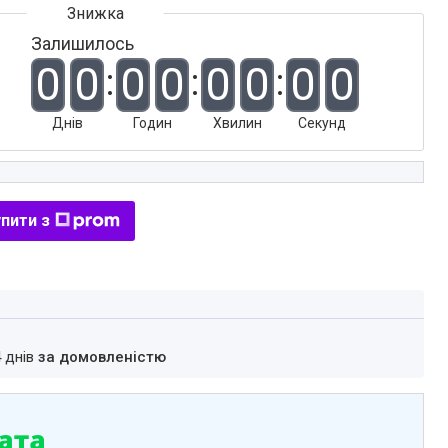
Залишилось
0
0
0
0
0
0
0
0
Днів
Годин
Хвилин
Секунд
пити з
4 днів
за домовленістю