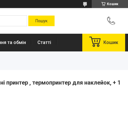
Кошик
ня та обмін
Статті
Кошик
і принтер , термопринтер для наклейок, + 1
.