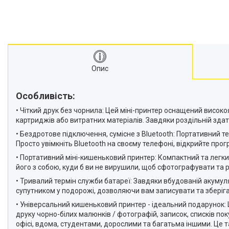
Опис
Особливість:
• Чіткий друк без чорнила: Цей міні-принтер оснащений висо
картриджів або витратних матеріалів. Завдяки роздільній здат
• Бездротове підключення, сумісне з Bluetooth: Портативний т
Просто увімкніть Bluetooth на своєму телефоні, відкрийте прогр
• Портативний міні-кишеньковий принтер: Компактний та легки
його з собою, куди б ви не вирушили, щоб сфотографувати та р
• Тривалий термін служби батареї: Завдяки вбудованій акуму
супутником у подорожі, дозволяючи вам записувати та зберігат
• Універсальний кишеньковий принтер - ідеальний подарунок: 
друку чорно-білих малюнків / фотографій, записок, списків поку
офісі, вдома, студентами, дорослими та багатьма іншими. Це т