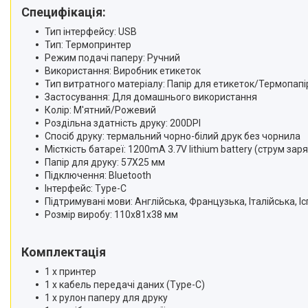
Специфікація:
Тип інтерфейсу: USB
Тип: Термопринтер
Режим подачі паперу: Ручний
Використання: Виробник етикеток
Тип витратного матеріалу: Папір для етикеток/Термопапі
Застосування: Для домашнього використання
Колір: М'ятний/Рожевий
Роздільна здатність друку: 200DPI
Спосіб друку: термальний чорно-білий друк без чорнила
Місткість батареї: 1200mA 3.7V lithium battery (струм зар
Папір для друку: 57X25 мм
Підключення: Bluetooth
Інтерфейс: Type-C
Підтримувані мови: Англійська, Французька, Італійська, І
Розмір виробу: 110x81x38 мм
Комплектація
1 х принтер
1 x кабель передачі даних (Type-C)
1 x рулон паперу для друку