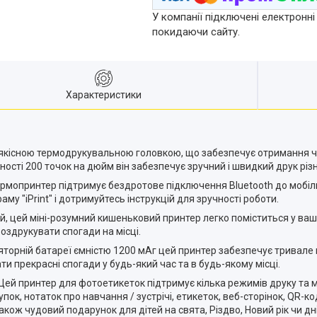
У компанії підключені електронні
покидаючи сайту.
Характеристики
коякісною термодрукувальною головкою, що забезпечує отримання 
ності 200 точок на дюйм він забезпечує зручний і швидкий друк рі
ермопринтер підтримує бездротове підключення Bluetooth до мобільн
аму "iPrint" і дотримуйтесь інструкцій для зручності роботи.
й, цей міні-розумний кишеньковий принтер легко поміститься у ваші
оздрукувати спогади на місці.
ляторній батареї ємністю 1200 мАг цей принтер забезпечує тривале
и прекрасні спогади у будь-який час та в будь-якому місці.
Цей принтер для фотоетикеток підтримує кілька режимів друку та м
пок, нотаток про навчання / зустрічі, етикеток, веб-сторінок, QR-ко
акож чудовий подарунок для дітей на свята, Різдво, Новий рік чи д