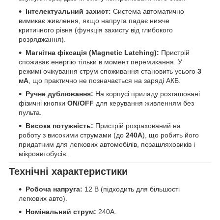
Інтелектуальний захист:
Система автоматично
вимикає живлення, якщо напруга падає нижче
критичного рівня (функція захисту від глибокого
розряджання).
Магнітна фіксація (Magnetic Latching):
Пристрій
споживає енергію тільки в момент перемикання. У
режимі очікування струм споживання становить усього
3
мА
, що практично не позначається на заряді АКБ.
Ручне дублювання:
На корпусі приладу розташовані
фізичні кнопки
ON/OFF
для керування живленням без
пульта.
Висока потужність:
Пристрій розрахований на
роботу з високими струмами (до
240А
), що робить його
придатним для легкових автомобілів, позашляховиків і
мікроавтобусів.
Технічні характеристики
Робоча напруга:
12 В (підходить для більшості
легкових авто).
Номінальний струм:
240А.