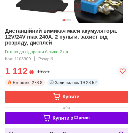
Дистанційний вимикач маси акумулятора.
12V/24V max 240A. 2 пульти. захист від
розряду, дисплей
Готово до відправки більше 2 од.
Код: 1103909
Роздріб
1 112
₴
1 390 ₴
Економія
278 ₴
Залишилось
19:28:52
Купити
або
Купити з