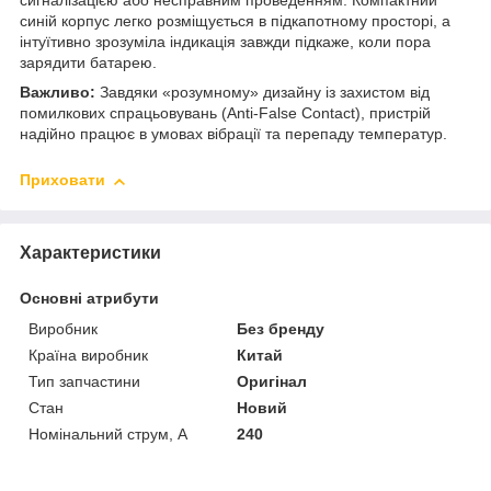
сигналізацією або несправним проведенням. Компактний
синій корпус легко розміщується в підкапотному просторі, а
інтуїтивно зрозуміла індикація завжди підкаже, коли пора
зарядити батарею.
Важливо:
Завдяки «розумному» дизайну із захистом від
помилкових спрацьовувань (Anti-False Contact), пристрій
надійно працює в умовах вібрації та перепаду температур.
Приховати
Характеристики
Основні атрибути
Виробник
Без бренду
Країна виробник
Китай
Тип запчастини
Оригінал
Стан
Новий
Номінальний струм, А
240