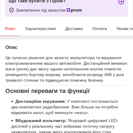
Що таке купити з Пром?
Замовлення під захистом
Опис
Характеристики
Доставка
Оплата
Умови п
Опис
Це сучасне рішення для захисту акумулятора та керування
електроживленням вашого автомобіля. Дистанційний вимикач
маси (реле) дає змогу одним натисканням кнопки повністю
зневоднити бортову мережу, запобігаючи розряду АКБ у разі
тривалої стоянки та підвищуючи пожежну безпеку.
Основні переваги та функції
Дистанційне керування:
У комплекті постачаються
два компактних радіобрелоки. Вам більше не потрібно
відкривати капот, щоб вимкнути «масу».
Вбудований вольтметр:
Яскравий цифровий LED-
дисплей у реальному часі зображає поточну напругу
акумулятора, даючи змогу контролювати його стан.