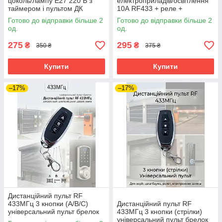
цоколь/лампу Е27 220 В з
електроприладів/освітлення
таймером і пультом ДК
10А RF433 + реле +
батарейка 1 кнопка
Готово до відправки більше 2
Готово до відправки більше 2
од.
од.
275
295
₴
₴
350 ₴
375 ₴
Купити
Купити
–17%
–17%
Дистанційний пульт RF
433МГц 3 кнопки (А/В/C)
Дистанційний пульт RF
універсальний пульт брелок
433МГц 3 кнопки (стрілки)
для реле коміра, шлагбауму,
універсальний пульт брелок