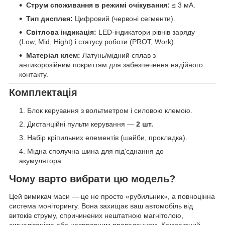
Струм споживання в режимі очікування:
≤ 3 мА.
Тип дисплея:
Цифровий (червоні сегменти).
Світлова індикація:
LED-індикатори рівнів заряду
(Low, Mid, Hight) і статусу роботи (PROT, Work).
Матеріал клем:
Латунь/мідний сплав з
антикорозійним покриттям для забезпечення надійного
контакту.
Комплектація
Блок керування з вольтметром і силовою клемою.
Дистанційні пульти керування —
2 шт.
Набір кріпильних елементів (шайби, прокладка).
Мідна сполучна шина для під'єднання до
акумулятора.
Чому варто вибрати цю модель?
Цей вимикач маси — це не просто «рубильник», а повноцінна
система моніторингу. Вона захищає ваш автомобіль від
витоків струму, спричинених нештатною магнітолою,