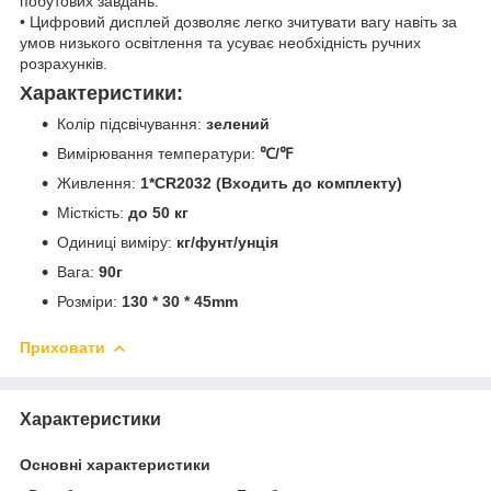
побутових завдань.
• Цифровий дисплей дозволяє легко зчитувати вагу навіть за
умов низького освітлення та усуває необхідність ручних
розрахунків.
Характеристики:
Колір підсвічування:
зелений
Вимірювання температури:
℃/℉
Живлення:
1*CR2032 (Входить до комплекту)
Місткість:
до 50 кг
Одиниці виміру:
кг/фунт/унція
Вага:
90г
Розміри:
130 * 30 * 45mm
Приховати
Характеристики
Основні характеристики