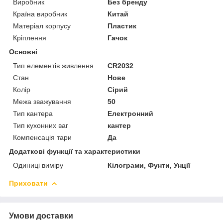
Виробник
Без бренду
Країна виробник
Китай
Матеріал корпусу
Пластик
Кріплення
Гачок
Основні
Тип елементів живлення
CR2032
Стан
Нове
Колір
Сірий
Межа зважування
50
Тип кантера
Електронний
Тип кухонних ваг
кантер
Компенсація тари
Да
Додаткові функції та характеристики
Одиниці виміру
Кілограми, Фунти, Унції
Приховати
Умови доставки