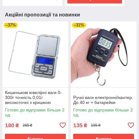
Акційні пропозиції та новинки
–37%
–31%
Кишенькові ювелірні ваги 0-
300г точність 0,01г
Ручні ваги електронні/кантер.
високоточні з кришкою
До 40 кг + батарейки
Готово до відправки більше 2
Готово до відправки більше 2
од.
од.
180
135
₴
₴
285 ₴
195 ₴
Купити
Купити