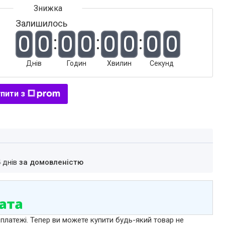
Залишилось
0
0
0
0
0
0
0
0
Днів
Годин
Хвилин
Секунд
пити з
4 днів
за домовленістю
 платежі. Тепер ви можете купити будь-який товар не