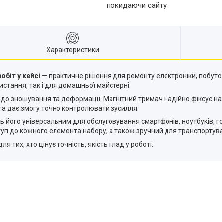
покидаючи сайту.
Характеристики
обіт у кейсі
— практичне рішення для ремонту електроніки, побутов
стання, так і для домашньої майстерні.
йкої до зношування та деформації. Магнітний тримач надійно фіксує
 та дає змогу точно контролювати зусилля.
ть його універсальним для обслуговування смартфонів, ноутбуків, го
туп до кожного елемента набору, а також зручний для транспортув
 тих, хто цінує точність, якість і лад у роботі.