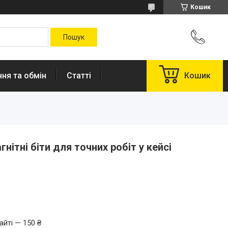
Кошик
ня та обмін
Статті
Кошик
гнітні біти для точних робіт у кейсі
.
айті — 150 ₴