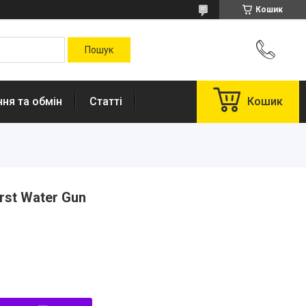
Кошик
ня та обмін
Статті
Кошик
rst Water Gun
.