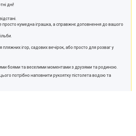
ні дні!
ідстані.
не просто кумедна іграшка, а справжнє доповнення до вашого
ільби.
 пляжних ігор, садових вечірок, або просто для розваг у
дними боями та веселими моментами з друзями та родиною.
я цього потрібно наповнити рукоятку пістолета водою та