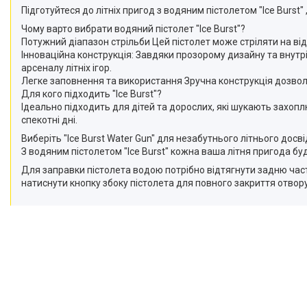
Підготуйтеся до літніх пригод з водяним пістолетом "Ice Burs
Чому варто вибрати водяний пістолет "Ice Burst"?
Потужний діапазон стрільби Цей пістолет може стріляти на від
Інноваційна конструкція: Завдяки прозорому дизайну та внутр
арсеналу літніх ігор.
Легке заповнення та використання Зручна конструкція дозвол
Для кого підходить "Ice Burst"?
Ідеально підходить для дітей та дорослих, які шукають захопл
спекотні дні.
Виберіть "Ice Burst Water Gun" для незабутнього літнього досві
З водяним пістолетом "Ice Burst" кожна ваша літня пригода 
Для заправки пістолета водою потрібно відтягнути задню части
натиснути кнопку збоку пістолета для повного закриття отвору