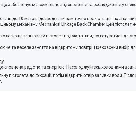
t" , що забезпечує максимальне задоволення та охолодження у спекот
стань до 10 метрів, дозволяючи вам точно вражати цілі на значній в
ішньому механізму Mechanical Linkage Back Chamber цей пістолет 
яє легко наповнювати пістолет водою та швидко готуватися до стр
ююче та веселе заняття на відкритому повітрі. Прекрасний вибір для
ду
буде сповнена радістю та енергією. Насолоджуйтесь холодними во
ну пістолета до фіксації, потім відкрити отвір заливки води. Післ
.