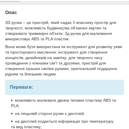
Опис
3D ручка – це пристрій, який надає її власнику простір для
творчості, можливість будівництва об'ємних картин та
створювати тривимірні об'єкти. 3д ручка для малювання
використовує ABS та PLA пластик.
Вона може бути використана як інструмент для розвитку уяви
та просторового мислення; інструмент для створення
концептів, дизайнерів на замітку; для творчого часу
проведення з членами сім'ї та друзями; пристрій для
створення іграшок своїми руками; оригінальний подарунок
рідним та близьким людям.
Переваги:
можливість малювати двома типами пластику ABS та
PLA;
на лицьовій стороні ручки є дисплей;
на дисплей подається інформація про температуру
та вид пластику;