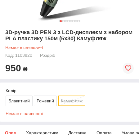
3D-ручка 3D PEN 3 з LCD-дисплеєм з набором
PLA пластику 150м (5х30) Камуфляж
Немає в наявності
Код: 1103820
Роздріб
950
₴
Колір
Блакитний
Рожевий
Камуфляж
Немає в наявності
Опис
Характеристики
Доставка
Оплата
Умови п