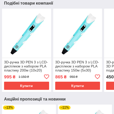
Подібні товари компанії
3D-ручка 3D PEN 3 з LCD-
3D-ручка 3D PEN 3 з LCD-
3D-р
дисплеєм з набором PLA
дисплеєм з набором PLA
3D P
пластику 200м (10х20)
пластику 150м (5х30)
пода
Блакитний
Блакитний
Блак
995
865
450
₴
₴
1 150 ₴
950 ₴
Купити
Купити
Акційні пропозиції та новинки
–13%
–11%