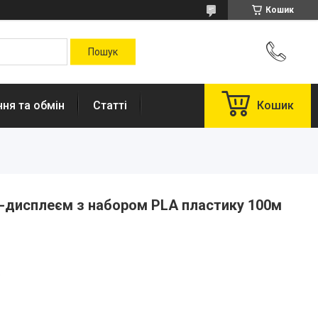
Кошик
ня та обмін
Статті
Кошик
D-дисплеєм з набором PLA пластику 100м
.