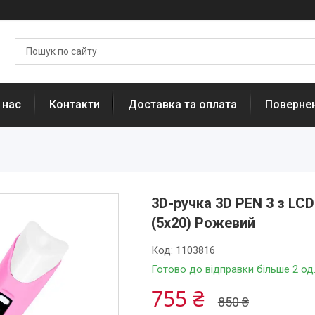
 нас
Контакти
Доставка та оплата
Повернен
3D-ручка 3D PEN 3 з LC
(5х20) Рожевий
Код:
1103816
Готово до відправки більше 2 од
755 ₴
850 ₴