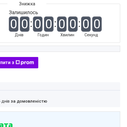
Залишилось
0
0
0
0
0
0
0
0
Днів
Годин
Хвилин
Секунд
пити з
4 днів
за домовленістю