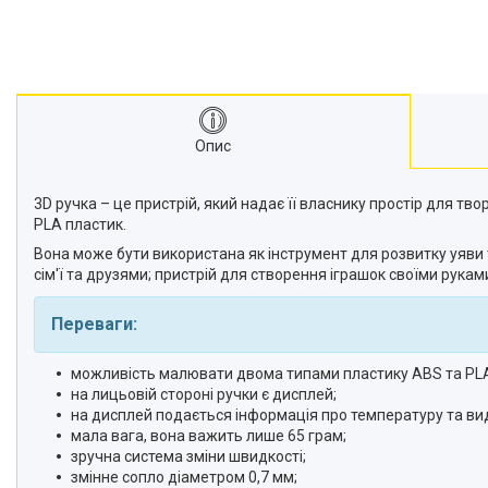
Опис
3D ручка – це пристрій, який надає її власнику простір для т
PLA пластик.
Вона може бути використана як інструмент для розвитку уяви 
сім'ї та друзями; пристрій для створення іграшок своїми рука
Переваги:
можливість малювати двома типами пластику ABS та PL
на лицьовій стороні ручки є дисплей;
на дисплей подається інформація про температуру та ви
мала вага, вона важить лише 65 грам;
зручна система зміни швидкості;
змінне сопло діаметром 0,7 мм;