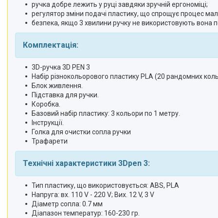
ручка добре лежить у руці завдяки зручній ергономіці;
регулятор зміни подачі пластику, що спрощує процес ма
безпека, якщо 3 хвилини ручку не використовують вона 
Комплектація:
3D-ручка 3D PEN 3
Набір різнокольорового пластику PLA (20 рандомних кольо
Блок живлення.
Підставка для ручки.
Коробка.
Базовий набір пластику: 3 кольори по 1 метру.
Інструкції.
Голка для очистки сопла ручки
Трафарети
Технічні характеристики 3Dpen 3:
Тип пластику, що використовується: ABS, PLA
Напруга: вх. 110 V - 220 V; Вих. 12 V, 3 V
Діаметр сопла: 0.7 мм
Діапазон температур: 160-230 гр.