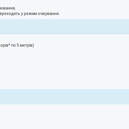
лювання;
переходить у режим очікування.
рів* по 5 метрів)