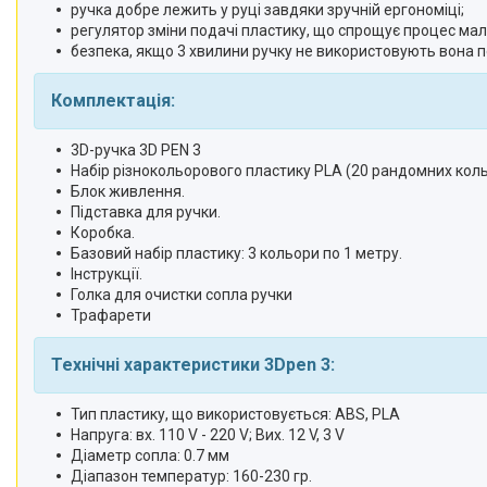
ручка добре лежить у руці завдяки зручній ергономіці;
регулятор зміни подачі пластику, що спрощує процес ма
безпека, якщо 3 хвилини ручку не використовують вона 
Комплектація:
3D-ручка 3D PEN 3
Набір різнокольорового пластику PLA (20 рандомних кольо
Блок живлення.
Підставка для ручки.
Коробка.
Базовий набір пластику: 3 кольори по 1 метру.
Інструкції.
Голка для очистки сопла ручки
Трафарети
Технічні характеристики 3Dpen 3:
Тип пластику, що використовується: ABS, PLA
Напруга: вх. 110 V - 220 V; Вих. 12 V, 3 V
Діаметр сопла: 0.7 мм
Діапазон температур: 160-230 гр.