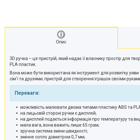
Опис
3D ручка – це пристрій, який надає її власнику простір для т
PLA пластик.
Вона може бути використана як інструмент для розвитку уяви 
сім'ї та друзями; пристрій для створення іграшок своїми рука
Переваги:
можливість малювати двома типами пластику ABS та PL
на лицьовій стороні ручки є дисплей;
на дисплей подається інформація про температуру та ви
мала вага, вона важить лише 65 грам;
зручна система зміни швидкості;
змінне сопло діаметром 0,7 мм;