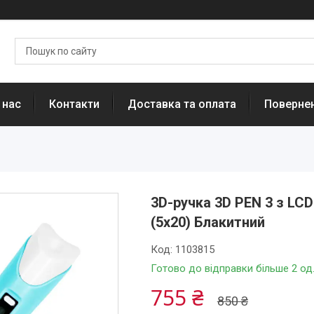
 нас
Контакти
Доставка та оплата
Повернен
3D-ручка 3D PEN 3 з LC
(5х20) Блакитний
Код:
1103815
Готово до відправки більше 2 од
755 ₴
850 ₴