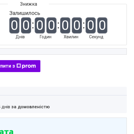
Залишилось
0
0
0
0
0
0
0
0
Днів
Годин
Хвилин
Секунд
пити з
4 днів
за домовленістю