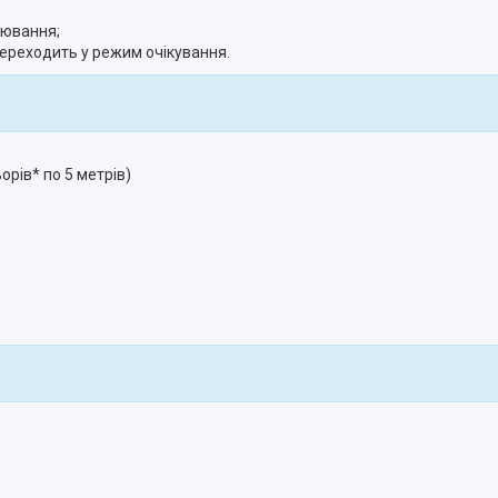
лювання;
переходить у режим очікування.
рів* по 5 метрів)