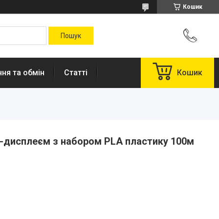
Кошик
ня та обмін
Статті
Кошик
D-дисплеєм з набором PLA пластику 100м
.