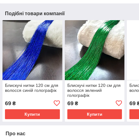
Подібні товари компанії
Блискучі нитки 120 см для
Блискучі нитки 120 см для
Блис
волосся синій голографік
волосся зелений
воло
голографік
69
69
69
₴
₴
Купити
Купити
Про нас