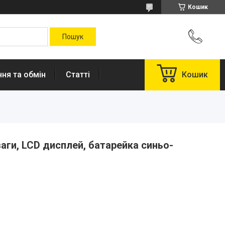
Кошик
ня та обмін
Статті
Кошик
аги, LCD дисплей, батарейка синьо-