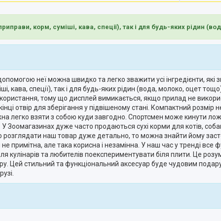
иправи, корм, суміші, кава, спеції), так і для будь-яких рідин (вод
допомогою неї можна швидко та легко зважити усі інгредієнти, які
і, кава, спеції), так і для будь-яких рідин (вода, молоко, оцет тощо
икористання, тому що дисплей вимикається, якщо прилад не викорис
кінці отвір для зберігання у підвішеному стані. Компактний розмір 
а легко взяти з собою куди завгодно. Спортсмен може кинути ложк
У Зоомагазинах дуже часто продаються сухі корми для котів, собак,
о розглядати наш товар дуже детально, то можна знайти йому засто
не примітна, але така корисна і незамінна. У наш час у тренді все
для кулінарів та любителів поекспериментувати біля плити. Це роз
уру. Цей стильний та функціональний аксесуар буде чудовим подару
рузі.