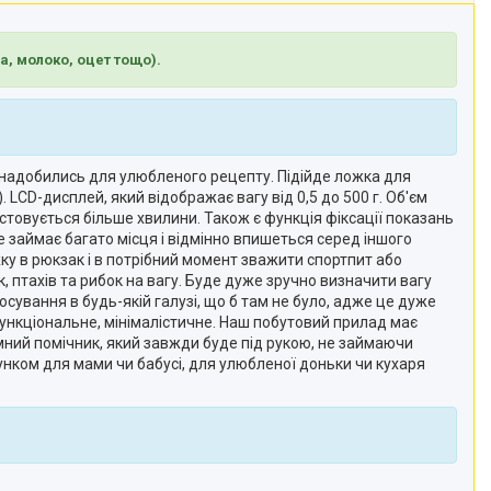
а, молоко, оцет тощо).
 знадобились для улюбленого рецепту. Підійде ложка для
). LCD-дисплей, який відображає вагу від 0,5 до 500 г. Об'єм
товується більше хвилини. Також є функція фіксації показань
не займає багато місця і відмінно впишеться серед іншого
у в рюкзак і в потрібний момент зважити спортпит або
 птахів та рибок на вагу. Буде дуже зручно визначити вагу
сування в будь-якій галузі, що б там не було, адже це дуже
 функціональне, мінімалістичне. Наш побутовий прилад має
умний помічник, який завжди буде під рукою, не займаючи
нком для мами чи бабусі, для улюбленої доньки чи кухаря