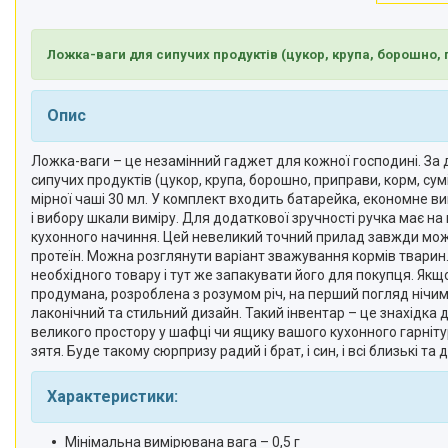
Ложка-ваги для сипучих продуктів (цукор, крупа, борошно, пр
Опис
Ложка-ваги – це незамінний гаджет для кожної господині. За 
сипучих продуктів (цукор, крупа, борошно, приправи, корм, суміш
мірної чаші 30 мл. У комплект входить батарейка, економне в
і вибору шкали виміру. Для додаткової зручності ручка має на 
кухонного начиння. Цей невеликий точний прилад завжди можн
протеїн. Можна розглянути варіант зважування кормів тварин. 
необхідного товару і тут же запакувати його для покупця. Якщ
продумана, розроблена з розумом річ, на перший погляд нічим 
лаконічний та стильний дизайн. Такий інвентар – це знахідка 
великого простору у шафці чи ящику вашого кухонного гарніт
зятя. Буде такому сюрпризу радий і брат, і син, і всі близькі та д
Характеристики:
Мінімальна вимірювана вага – 0,5 г