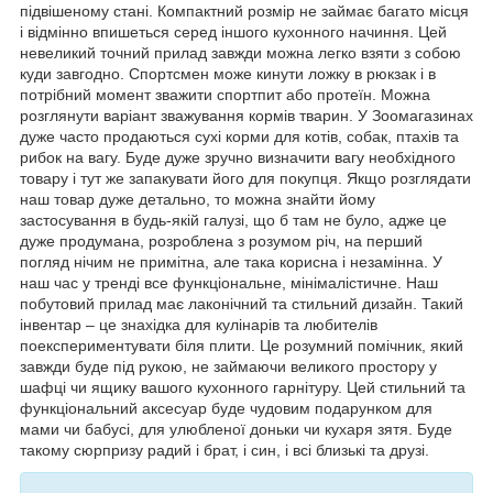
підвішеному стані. Компактний розмір не займає багато місця
і відмінно впишеться серед іншого кухонного начиння. Цей
невеликий точний прилад завжди можна легко взяти з собою
куди завгодно. Спортсмен може кинути ложку в рюкзак і в
потрібний момент зважити спортпит або протеїн. Можна
розглянути варіант зважування кормів тварин. У Зоомагазинах
дуже часто продаються сухі корми для котів, собак, птахів та
рибок на вагу. Буде дуже зручно визначити вагу необхідного
товару і тут же запакувати його для покупця. Якщо розглядати
наш товар дуже детально, то можна знайти йому
застосування в будь-якій галузі, що б там не було, адже це
дуже продумана, розроблена з розумом річ, на перший
погляд нічим не примітна, але така корисна і незамінна. У
наш час у тренді все функціональне, мінімалістичне. Наш
побутовий прилад має лаконічний та стильний дизайн. Такий
інвентар – це знахідка для кулінарів та любителів
поекспериментувати біля плити. Це розумний помічник, який
завжди буде під рукою, не займаючи великого простору у
шафці чи ящику вашого кухонного гарнітуру. Цей стильний та
функціональний аксесуар буде чудовим подарунком для
мами чи бабусі, для улюбленої доньки чи кухаря зятя. Буде
такому сюрпризу радий і брат, і син, і всі близькі та друзі.