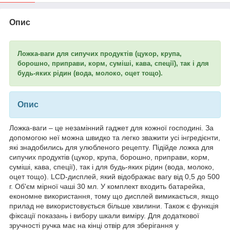
Опис
Ложка-ваги для сипучих продуктів (цукор, крупа,
борошно, приправи, корм, суміші, кава, спеції), так і для
будь-яких рідин (вода, молоко, оцет тощо).
Опис
Ложка-ваги – це незамінний гаджет для кожної господині. За
допомогою неї можна швидко та легко зважити усі інгредієнти,
які знадобились для улюбленого рецепту. Підійде ложка для
сипучих продуктів (цукор, крупа, борошно, приправи, корм,
суміші, кава, спеції), так і для будь-яких рідин (вода, молоко,
оцет тощо). LCD-дисплей, який відображає вагу від 0,5 до 500
г. Об'єм мірної чаші 30 мл. У комплект входить батарейка,
економне використання, тому що дисплей вимикається, якщо
прилад не використовується більше хвилини. Також є функція
фіксації показань і вибору шкали виміру. Для додаткової
зручності ручка має на кінці отвір для зберігання у