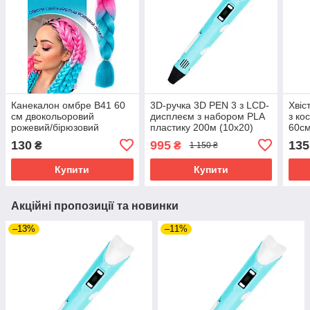
Канекалон омбре B41 60
3D-ручка 3D PEN 3 з LCD-
Хвіс
см двокольоровий
дисплеєм з набором PLA
з ко
рожевий/бірюзовий
пластику 200м (10х20)
60см
Блакитний
різн
130
995
135
₴
₴
1 150 ₴
Купити
Купити
Акційні пропозиції та новинки
–13%
–11%