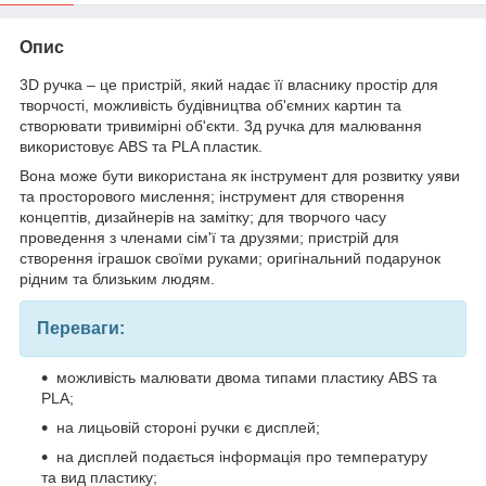
Опис
3D ручка – це пристрій, який надає її власнику простір для
творчості, можливість будівництва об'ємних картин та
створювати тривимірні об'єкти. 3д ручка для малювання
використовує ABS та PLA пластик.
Вона може бути використана як інструмент для розвитку уяви
та просторового мислення; інструмент для створення
концептів, дизайнерів на замітку; для творчого часу
проведення з членами сім'ї та друзями; пристрій для
створення іграшок своїми руками; оригінальний подарунок
рідним та близьким людям.
Переваги:
можливість малювати двома типами пластику ABS та
PLA;
на лицьовій стороні ручки є дисплей;
на дисплей подається інформація про температуру
та вид пластику;