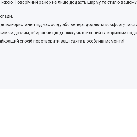
іжкою. Новорічний ранер не лише додасть шарму та стилю вашому ін
огади.
для використання під час обіду або вечері, додаючи комфорту та с
ким чи друзям, обираючи цю доріжку як стильний та корисний пода
айкращий спосіб перетворити ваші свята в особливі моменти!