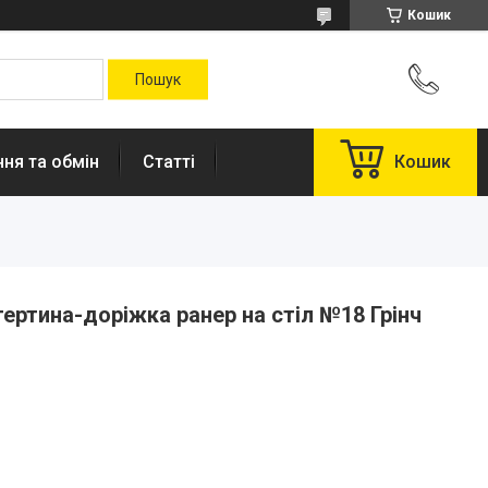
Кошик
ня та обмін
Статті
Кошик
тертина-доріжка ранер на стіл №18 Грінч