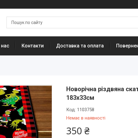
 нас
Контакти
Доставка та оплата
Повернен
Новорічна різдвяна ска
183х33см
Код:
1103758
Немає в наявності
350 ₴