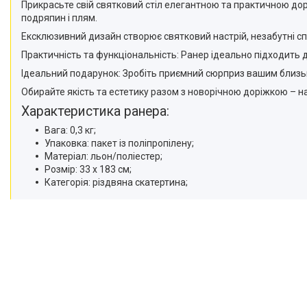
Прикрасьте свій святковий стіл елегантною та практичною дор
подряпин і плям.
Ексклюзивний дизайн створює святковий настрій, незабутні сп
Практичність та функціональність: Ранер ідеально підходить 
Ідеальний подарунок: Зробіть приємний сюрприз вашим близь
Обирайте якість та естетику разом з новорічною доріжкою – н
Характеристика ранера:
Вага: 0,3 кг;
Упаковка: пакет із поліпропілену;
Матеріал: льон/поліестер;
Розмір: 33 х 183 см;
Категорія: різдвяна скатертина;