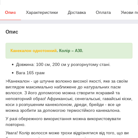
Опис
Характеристики
Доставка
Оплата
Умови п
Опис
Канекалон однотонний
. Колір – А30.
Довжина: 100 см, 200 см у розгорнутому стані.
Вага 165 грам
>Канекалон - це штучне волокно високої якості, яке за своїм
виглядом максимально наближене до натуральних пасм
волосся. З його допомогою можна створити яскравий та
неповторний образ! Африканські, сенегальські, гавайські кіски,
коси з розпушеним канеколоном, дреди, брейди - все це
можна зробити за допомогою термостійкого канекалона.
У разі обережного використання можна використовувати
повторно.
Увага! Колір волосся може трохи відрізнятися від того, що ви