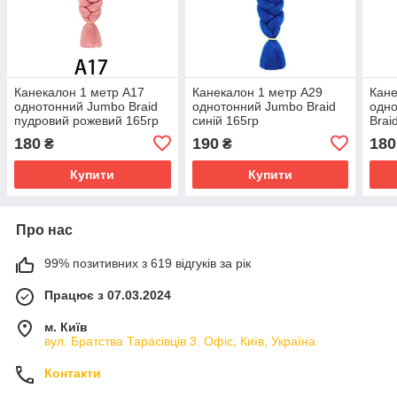
Канекалон 1 метр А17
Канекалон 1 метр А29
Кане
однотонний Jumbo Braid
однотонний Jumbo Braid
одно
пудровий рожевий 165гр
синій 165гр
Brai
180
190
180
₴
₴
Купити
Купити
Про нас
99% позитивних з 619 відгуків за рік
Працює з 07.03.2024
м. Київ
вул. Братства Тарасівців 3. Офіс, Київ, Україна
Контакти