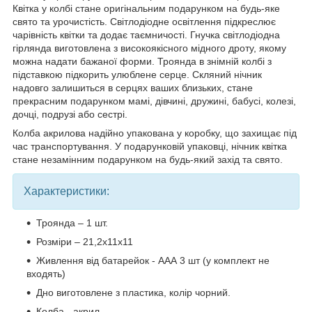
Квітка у колбі стане оригінальним подарунком на будь-яке
свято та урочистість. Світлодіодне освітлення підкреслює
чарівність квітки та додає таємничості. Гнучка світлодіодна
гірлянда виготовлена з високоякісного мідного дроту, якому
можна надати бажаної форми. Троянда в знімній колбі з
підставкою підкорить улюблене серце. Скляний нічник
надовго залишиться в серцях ваших близьких, стане
прекрасним подарунком мамі, дівчині, дружині, бабусі, колезі,
дочці, подрузі або сестрі.
Колба акрилова надійно упакована у коробку, що захищає під
час транспортування. У подарунковій упаковці, нічник квітка
стане незамінним подарунком на будь-який захід та свято.
Характеристики:
Троянда – 1 шт.
Розміри – 21,2х11х11
Живлення від батарейок - ААА 3 шт (у комплект не
входять)
Дно виготовлене з пластика, колір чорний.
Колба - акрил