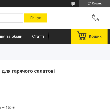
Кошик
ня та обмін
Статті
Кошик
 для гарячого салатові
і — 150 ₴