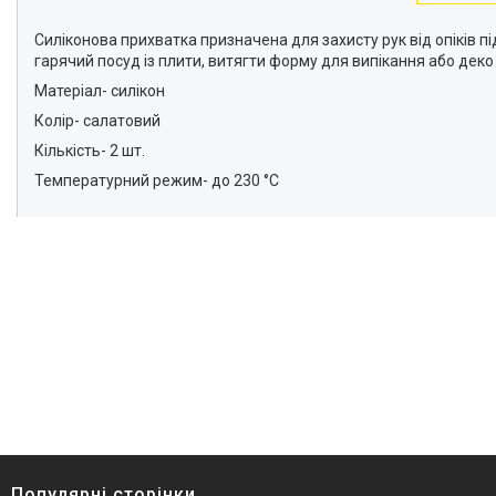
Силіконова прихватка призначена для захисту рук від опіків п
гарячий посуд із плити, витягти форму для випікання або деко
Матеріал- силікон
Колір- салатовий
Кількість- 2 шт.
Температурний режим- до 230 °C
Популярні сторінки