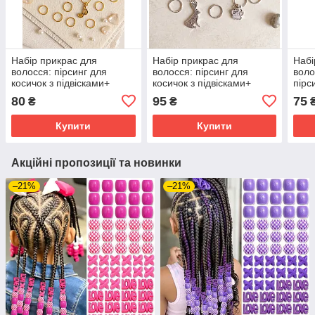
Набір прикрас для
Набір прикрас для
Набі
волосся: пірсинг для
волосся: пірсинг для
вол
косичок з підвісками+
косичок з підвісками+
пірс
кільця 16 шт
кільця 16 шт
з пі
80
95
75
₴
₴
Купити
Купити
Акційні пропозиції та новинки
–21%
–21%