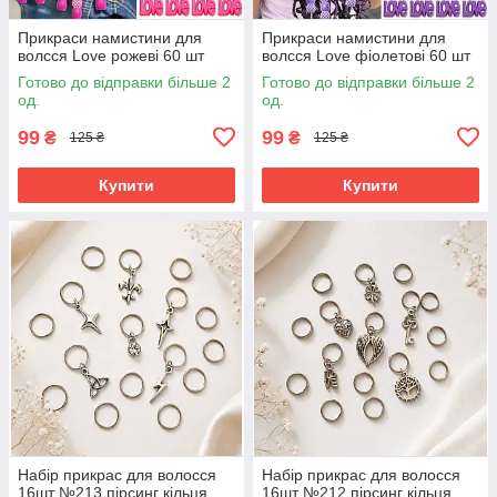
Прикраси намистини для
Прикраси намистини для
волсся Love рожеві 60 шт
волсся Love фіолетові 60 шт
Готово до відправки більше 2
Готово до відправки більше 2
од.
од.
99
99
₴
₴
125 ₴
125 ₴
Купити
Купити
Набір прикрас для волосся
Набір прикрас для волосся
16шт №213 пірсинг кільця
16шт №212 пірсинг кільця