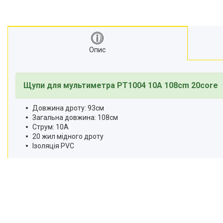
Опис
Щупи для мультиметра PT1004 10A 108cm 20core
Довжина дроту: 93см
Загальна довжина: 108см
Струм: 10А
20 жил мідного дроту
Ізоляція PVC