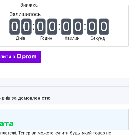
Залишилось
0
0
0
0
0
0
0
0
Днів
Годин
Хвилин
Секунд
пити з
4 днів
за домовленістю
 платежі. Тепер ви можете купити будь-який товар не