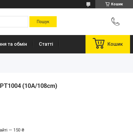
Кошик
ня та обмін
Статті
Кошик
PT1004 (10A/108cm)
.
айті — 150 ₴