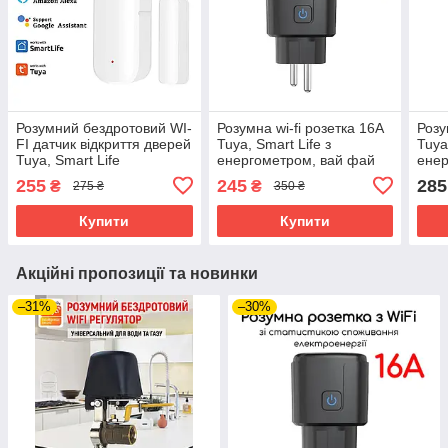
Розумний бездротовий WI-
Розумна wi-fi розетка 16A
Розу
FI датчик відкриття дверей
Tuya, Smart Life з
Tuya
Tuya, Smart Life
енергометром, вай фай
енер
таймер. Чорний
тай
255
245
285
₴
₴
275 ₴
350 ₴
Купити
Купити
Акційні пропозиції та новинки
–31%
–30%