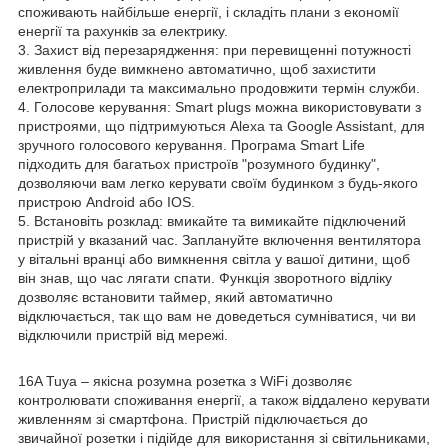
споживають найбільше енергії, і складіть плани з економії
енергії та рахунків за електрику.
3. Захист від перезарядження: при перевищенні потужності
живлення буде вимкнено автоматично, щоб захистити
електроприлади та максимально продовжити термін служби.
4. Голосове керування: Smart plugs можна використовувати з
пристроями, що підтримуються Alexa та Google Assistant, для
зручного голосового керування. Програма Smart Life
підходить для багатьох пристроїв "розумного будинку",
дозволяючи вам легко керувати своїм будинком з будь-якого
пристрою Android або IOS.
5. Встановіть розклад: вмикайте та вимикайте підключений
пристрій у вказаний час. Заплануйте включення вентилятора
у вітальні вранці або вимкнення світла у вашої дитини, щоб
він знав, що час лягати спати. Функція зворотного відліку
дозволяє встановити таймер, який автоматично
відключається, так що вам не доведеться сумніватися, чи ви
відключили пристрій від мережі.
16A Tuya – якісна розумна розетка з WiFi дозволяє
контролювати споживання енергії, а також віддалено керувати
живленням зі смартфона. Пристрій підключається до
звичайної розетки і підійде для використання зі світильниками,