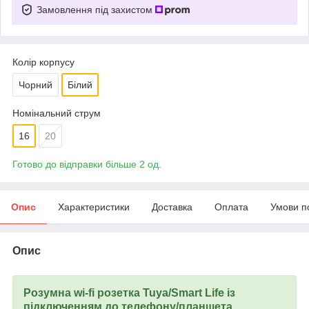
Замовлення під захистом
Колір корпусу
Чорний
Білий
Номінальний струм
16
20
Готово до відправки більше 2 од.
Опис
Характеристики
Доставка
Оплата
Умови п
Опис
Розумна wi-fi розетка Tuya/Smart Life із
підключенням до телефону/планшета.