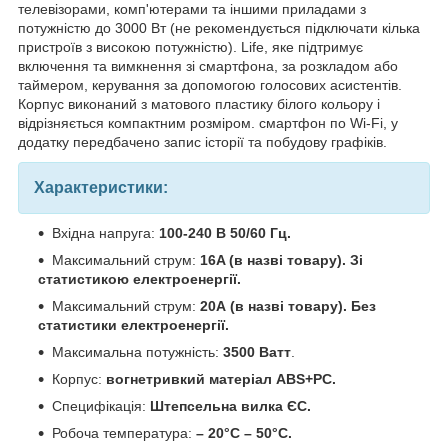
телевізорами, комп'ютерами та іншими приладами з
потужністю до 3000 Вт (не рекомендується підключати кілька
пристроїв з високою потужністю). Life, яке підтримує
включення та вимкнення зі смартфона, за розкладом або
таймером, керування за допомогою голосових асистентів.
Корпус виконаний з матового пластику білого кольору і
відрізняється компактним розміром. смартфон по Wi-Fi, у
додатку передбачено запис історії та побудову графіків.
Характеристики:
Вхідна напруга:
100-240 В 50/60 Гц.
Максимальний струм:
16A (в назві товару). Зі
статистикою електроенергії.
Максимальний струм:
20А (в назві товару). Без
статистики електроенергії.
Максимальна потужність:
3500 Ватт
.
Корпус:
вогнетривкий матеріал ABS+PC.
Специфікація:
Штепсельна вилка ЄС.
Робоча температура:
– 20°C – 50°C.