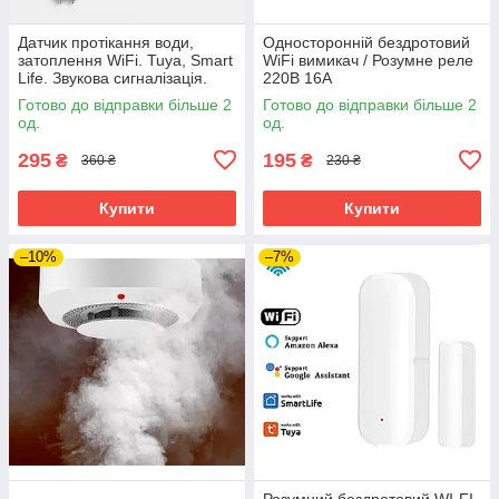
Датчик протікання води,
Односторонній бездротовий
затоплення WiFi. Tuya, Smart
WiFi вимикач / Розумне реле
Life. Звукова сигналізація.
220В 16А
Розумний датчик протікання.
Готово до відправки більше 2
Готово до відправки більше 2
од.
од.
295
195
₴
₴
360 ₴
230 ₴
Купити
Купити
–10%
–7%
Розумний бездротовий WI-FI