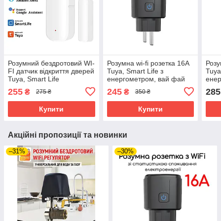
Розумний бездротовий WI-
Розумна wi-fi розетка 16A
Розу
FI датчик відкриття дверей
Tuya, Smart Life з
Tuya
Tuya, Smart Life
енергометром, вай фай
енер
таймер. Чорний
тай
255
245
285
₴
₴
275 ₴
350 ₴
Купити
Купити
Акційні пропозиції та новинки
–31%
–30%