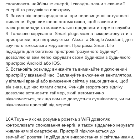
споживають найбільше енергії, і складіть плани з економії
енергії та рахунків за електрику.
3. Захист від перезарядження: при перевищенні потужності
живлення буде вимкнено автоматично, щоб захистити
електроприлади та максимально продовжити термін служби.
4. Голосове керування: Smart plugs можна використовувати з
пристроями, що підтримуються Alexa та Google Assistant, для
зручного голосового керування. Програма Smart Life
підходить для багатьох пристроїв "розумного будинку",
дозволяючи вам легко керувати своїм будинком з будь-якого
пристрою Android або IOS.
5. Встановіть розклад: вмикайте та вимикайте підключений
пристрій у вказаний час. Заплануйте включення вентилятора
у вітальні вранці або вимкнення світла у вашої дитини, щоб
він знав, що час лягати спати. Функція зворотного відліку
дозволяє встановити таймер, який автоматично
відключається, так що вам не доведеться сумніватися, чи ви
відключили пристрій від мережі.
16A Tuya – якісна розумна розетка з WiFi дозволяє
контролювати споживання енергії, а також віддалено керувати
живленням зі смартфона. Пристрій підключається до
звичайної розетки і підійде для використання зі світильниками,