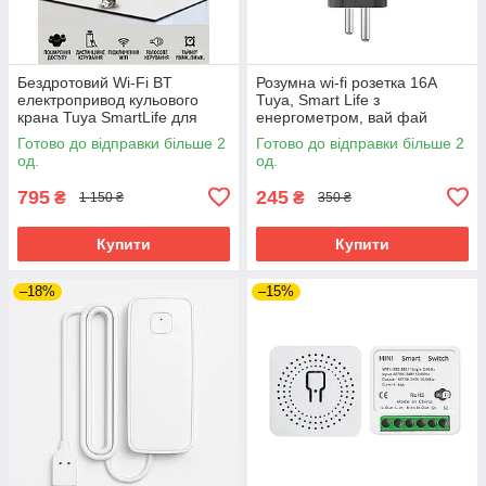
Бездротовий Wi-Fi BT
Розумна wi-fi розетка 16A
електропривод кульового
Tuya, Smart Life з
крана Tuya SmartLife для
енергометром, вай фай
контролю протікання води,
таймер. Чорний
Готово до відправки більше 2
Готово до відправки більше 2
витоку газу через застосунок
од.
од.
795
245
₴
₴
1 150 ₴
350 ₴
Купити
Купити
–18%
–15%