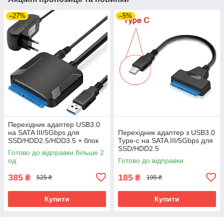
–27%
–5%
Перехідник адаптер USB3.0
на SATA III/5Gbps для
Перехідник адаптер з USB3.0
SSD/HDD2.5/HDD3.5 + блок
Type-c на SATA III/5Gbps для
живлення
SSD/HDD2.5
Готово до відправки більше 2
од.
Готово до відправки
385
185
₴
₴
525 ₴
195 ₴
Купити
Купити