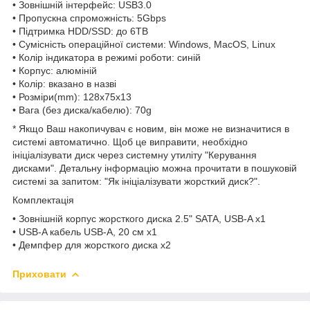
• Зовнішній інтерфейс: USB3.0
• Пропускна спроможність: 5Gbps
• Підтримка HDD/SSD: до 6TB
• Сумісність операційної системи: Windows, MacOS, Linux
• Колір індикатора в режимі роботи: синій
• Корпус: алюміній
• Колір: вказано в назві
• Розміри(mm): 128x75x13
• Вага (без диска/кабелю): 70g
* Якщо Ваш накопичувач є новим, він може не визначитися в
системі автоматично. Щоб це виправити, необхідно
ініціалізувати диск через системну утиліту "Керування
дисками". Детальну інформацію можна прочитати в пошуковій
системі за запитом: "Як ініціалізувати жорсткий диск?".
Комплектація
• Зовнішній корпус жорсткого диска 2.5" SATA, USB-A x1
• USB-A кабель USB-A, 20 см x1
• Демпфер для жорсткого диска x2
Приховати