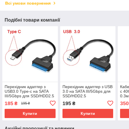
Всі умови повернення
Подібні товари компанії
Перехідник адаптер з
Перехідник адаптер з USB
Кабе
USB3.0 Type-c на SATA
3.0 на SATA III/5Gbps для
c 4
III/5Gbps для SSD/HDD2.5
SSD/HDD2.5
0.3м
185
195
350
₴
₴
195 ₴
Купити
Купити
Акційні пропозиції та новинки